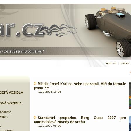
cars.cz
|
car.cz
Mladík Josef Král na sebe upozornil. Míří do formule
jedna ??!
1.12.2006 10:06
JETÁ VOZIDLA
OVÁ VOZIDLA
lédněte
e WRC
Standartní propozice Berg Cupu 2007 pro
automobilové závody do vrchu
1.12.2006 09:50
y
 - okruhy