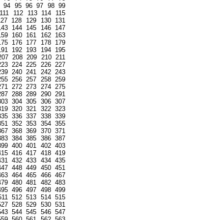
94
95
96
97
98
99
111
112
113
114
115
127
128
129
130
131
143
144
145
146
147
159
160
161
162
163
175
176
177
178
179
191
192
193
194
195
207
208
209
210
211
223
224
225
226
227
239
240
241
242
243
255
256
257
258
259
271
272
273
274
275
287
288
289
290
291
303
304
305
306
307
319
320
321
322
323
335
336
337
338
339
351
352
353
354
355
367
368
369
370
371
383
384
385
386
387
399
400
401
402
403
415
416
417
418
419
431
432
433
434
435
447
448
449
450
451
463
464
465
466
467
479
480
481
482
483
495
496
497
498
499
511
512
513
514
515
527
528
529
530
531
543
544
545
546
547
559
560
561
562
563