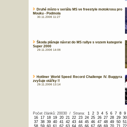
Druhé místo v seriálu MS ve freestyle motokrosu pro
Mouku - Podmola
30.11.2006 11:27
Škoda plánuje návrat do MS rallye s vozem kategorie
Super 2000
29.11.2006 14:06
Hotliner World Speed Record Challenge IV. Buggyra
zvyšuje otářky !!
29.11.2006 13:14
Počet článků: 20030 / Strana:
1
2
3
4
5
6
7
8
9
16
17
18
19
20
21
22
23
24
25
26
27
28
29
30
37
38
39
40
41
42
43
44
45
46
47
48
49
50
51
58
59
60
61
62
63
64
65
66
67
68
69
70
71
72