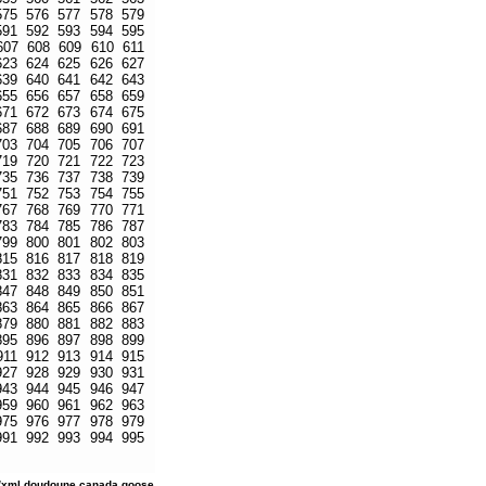
575
576
577
578
579
591
592
593
594
595
607
608
609
610
611
623
624
625
626
627
639
640
641
642
643
655
656
657
658
659
671
672
673
674
675
687
688
689
690
691
703
704
705
706
707
719
720
721
722
723
735
736
737
738
739
751
752
753
754
755
767
768
769
770
771
783
784
785
786
787
799
800
801
802
803
815
816
817
818
819
831
832
833
834
835
847
848
849
850
851
863
864
865
866
867
879
880
881
882
883
895
896
897
898
899
911
912
913
914
915
927
928
929
930
931
943
944
945
946
947
959
960
961
962
963
975
976
977
978
979
991
992
993
994
995
/xml
doudoune canada goose