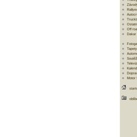
Závod
Rallye
Autoc
Trucktr
Ostatní
Off ro
Dakar
Fotoga
Tapety
Automo
Soutěž
Televi
Kalend
Doprav
Motor
start
oblí