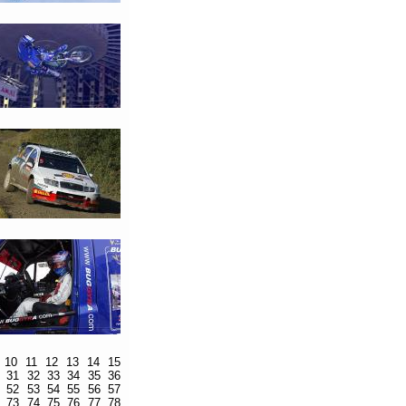
10
11
12
13
14
15
31
32
33
34
35
36
52
53
54
55
56
57
73
74
75
76
77
78