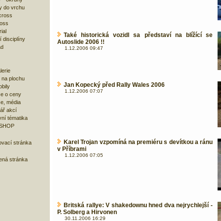
y do vrchu
cross
ross
ial
Také historická vozidl sa představí na blížící se
 disciplíny
Autoslide 2006 !!
ad
1.12.2006 09:47
lerie
 na plochu
Jan Kopecký před Rally Wales 2006
bily
1.12.2006 07:07
e o ceny
ze, média
ář akcí
ní tématika
 SHOP
Karel Trojan vzpomíná na premiéru s devítkou a ránu
ovací stránka
v Příbrami
1.12.2006 07:05
bená stránka
Britská rallye: V shakedownu hned dva nejrychlejší -
P. Solberg a Hirvonen
30.11.2006 16:29