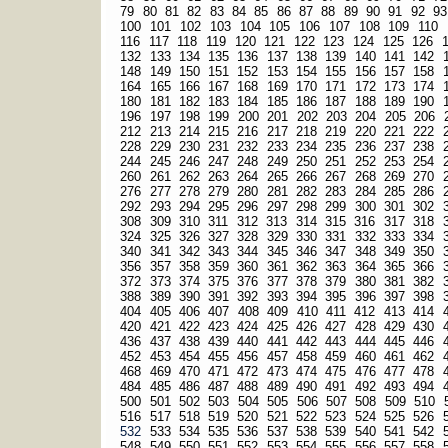
79
80
81
82
83
84
85
86
87
88
89
90
91
92
93
100
101
102
103
104
105
106
107
108
109
110
116
117
118
119
120
121
122
123
124
125
126
132
133
134
135
136
137
138
139
140
141
142
148
149
150
151
152
153
154
155
156
157
158
164
165
166
167
168
169
170
171
172
173
174
180
181
182
183
184
185
186
187
188
189
190
196
197
198
199
200
201
202
203
204
205
206
212
213
214
215
216
217
218
219
220
221
222
228
229
230
231
232
233
234
235
236
237
238
244
245
246
247
248
249
250
251
252
253
254
260
261
262
263
264
265
266
267
268
269
270
276
277
278
279
280
281
282
283
284
285
286
292
293
294
295
296
297
298
299
300
301
302
308
309
310
311
312
313
314
315
316
317
318
324
325
326
327
328
329
330
331
332
333
334
340
341
342
343
344
345
346
347
348
349
350
356
357
358
359
360
361
362
363
364
365
366
372
373
374
375
376
377
378
379
380
381
382
388
389
390
391
392
393
394
395
396
397
398
404
405
406
407
408
409
410
411
412
413
414
420
421
422
423
424
425
426
427
428
429
430
436
437
438
439
440
441
442
443
444
445
446
452
453
454
455
456
457
458
459
460
461
462
468
469
470
471
472
473
474
475
476
477
478
484
485
486
487
488
489
490
491
492
493
494
500
501
502
503
504
505
506
507
508
509
510
516
517
518
519
520
521
522
523
524
525
526
532
533
534
535
536
537
538
539
540
541
542
548
549
550
551
552
553
554
555
556
557
558