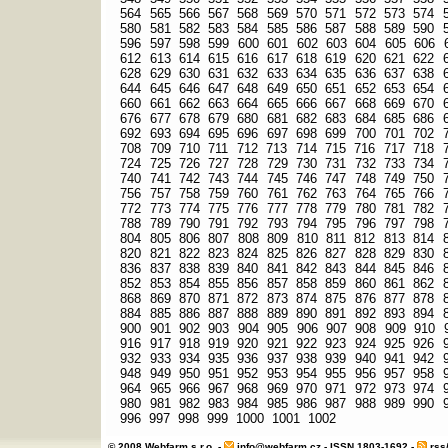
564
565
566
567
568
569
570
571
572
573
574
580
581
582
583
584
585
586
587
588
589
590
596
597
598
599
600
601
602
603
604
605
606
612
613
614
615
616
617
618
619
620
621
622
628
629
630
631
632
633
634
635
636
637
638
644
645
646
647
648
649
650
651
652
653
654
660
661
662
663
664
665
666
667
668
669
670
676
677
678
679
680
681
682
683
684
685
686
692
693
694
695
696
697
698
699
700
701
702
708
709
710
711
712
713
714
715
716
717
718
724
725
726
727
728
729
730
731
732
733
734
740
741
742
743
744
745
746
747
748
749
750
756
757
758
759
760
761
762
763
764
765
766
772
773
774
775
776
777
778
779
780
781
782
788
789
790
791
792
793
794
795
796
797
798
804
805
806
807
808
809
810
811
812
813
814
820
821
822
823
824
825
826
827
828
829
830
836
837
838
839
840
841
842
843
844
845
846
852
853
854
855
856
857
858
859
860
861
862
868
869
870
871
872
873
874
875
876
877
878
884
885
886
887
888
889
890
891
892
893
894
900
901
902
903
904
905
906
907
908
909
910
916
917
918
919
920
921
922
923
924
925
926
932
933
934
935
936
937
938
939
940
941
942
948
949
950
951
952
953
954
955
956
957
958
964
965
966
967
968
969
970
971
972
973
974
980
981
982
983
984
985
986
987
988
989
990
996
997
998
999
1000
1001
1002
© 2008 Webfarm s.r.o. -
info@webfarm.cz
- ISSN 1803-1692 -
rss