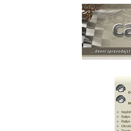
O
N
Nepřeh
Rally
Rallye
Okruh
Trucky