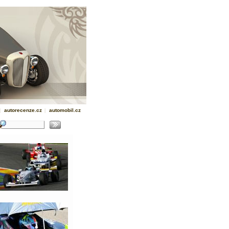
|
autorecenze.cz
|
automobil.cz