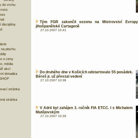
y do vrchu
cross
ross
ial
Tým FGR zakončil sezonu na Mistrovství Evrop
 disciplíny
jihošpanělské Cartageně
ad
27.10.2007 10:41
lerie
 na plochu
bily
e o ceny
ze, média
ář akcí
Do druhého dne v Košicích odstartovalo 55 posádek.
ní tématika
Béreš jr. už převzal vedení
 SHOP
27.10.2007 10:38
ovací stránka
bená stránka
V Adrii byl zahájen 3. ročník FIA ETCC. I s Michalem
Matějovským
27.10.2007 10:28