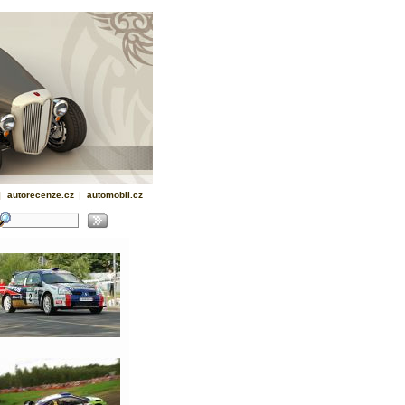
|
autorecenze.cz
|
automobil.cz