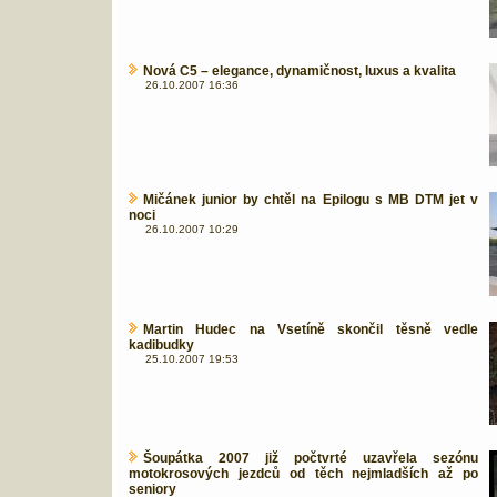
Nová C5 – elegance, dynamičnost, luxus a kvalita
26.10.2007 16:36
Mičánek junior by chtěl na Epilogu s MB DTM jet v
noci
26.10.2007 10:29
Martin Hudec na Vsetíně skončil těsně vedle
kadibudky
25.10.2007 19:53
Šoupátka 2007 již počtvrté uzavřela sezónu
motokrosových jezdců od těch nejmladších až po
seniory