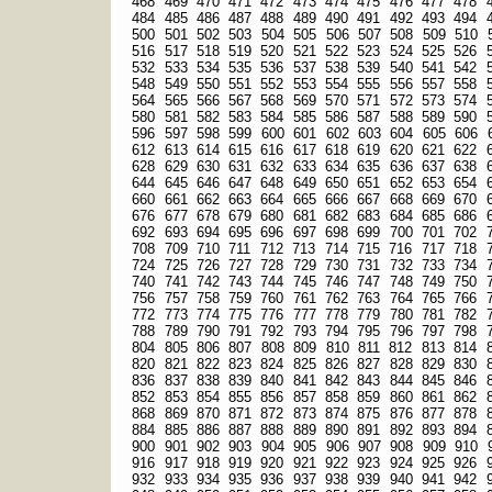
468
469
470
471
472
473
474
475
476
477
478
484
485
486
487
488
489
490
491
492
493
494
500
501
502
503
504
505
506
507
508
509
510
516
517
518
519
520
521
522
523
524
525
526
532
533
534
535
536
537
538
539
540
541
542
548
549
550
551
552
553
554
555
556
557
558
564
565
566
567
568
569
570
571
572
573
574
580
581
582
583
584
585
586
587
588
589
590
596
597
598
599
600
601
602
603
604
605
606
612
613
614
615
616
617
618
619
620
621
622
628
629
630
631
632
633
634
635
636
637
638
644
645
646
647
648
649
650
651
652
653
654
660
661
662
663
664
665
666
667
668
669
670
676
677
678
679
680
681
682
683
684
685
686
692
693
694
695
696
697
698
699
700
701
702
708
709
710
711
712
713
714
715
716
717
718
724
725
726
727
728
729
730
731
732
733
734
740
741
742
743
744
745
746
747
748
749
750
756
757
758
759
760
761
762
763
764
765
766
772
773
774
775
776
777
778
779
780
781
782
788
789
790
791
792
793
794
795
796
797
798
804
805
806
807
808
809
810
811
812
813
814
820
821
822
823
824
825
826
827
828
829
830
836
837
838
839
840
841
842
843
844
845
846
852
853
854
855
856
857
858
859
860
861
862
868
869
870
871
872
873
874
875
876
877
878
884
885
886
887
888
889
890
891
892
893
894
900
901
902
903
904
905
906
907
908
909
910
916
917
918
919
920
921
922
923
924
925
926
932
933
934
935
936
937
938
939
940
941
942