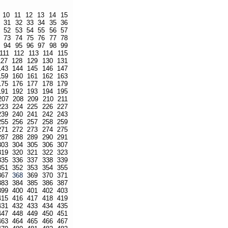
10
11
12
13
14
15
31
32
33
34
35
36
52
53
54
55
56
57
73
74
75
76
77
78
94
95
96
97
98
99
111
112
113
114
115
127
128
129
130
131
143
144
145
146
147
159
160
161
162
163
175
176
177
178
179
191
192
193
194
195
207
208
209
210
211
223
224
225
226
227
239
240
241
242
243
255
256
257
258
259
271
272
273
274
275
287
288
289
290
291
303
304
305
306
307
319
320
321
322
323
335
336
337
338
339
351
352
353
354
355
367
368
369
370
371
383
384
385
386
387
399
400
401
402
403
415
416
417
418
419
431
432
433
434
435
447
448
449
450
451
463
464
465
466
467