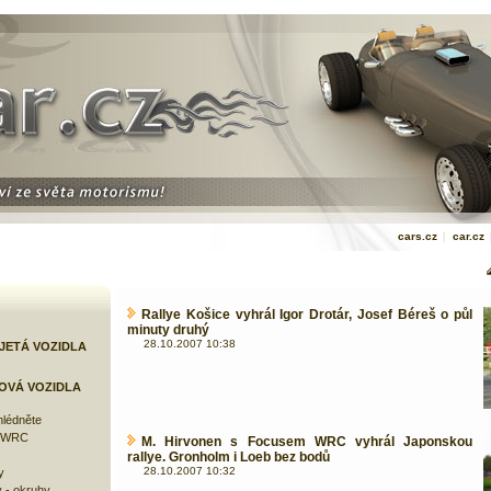
cars.cz
|
car.cz
Rallye Košice vyhrál Igor Drotár, Josef Béreš o půl
minuty druhý
28.10.2007 10:38
JETÁ VOZIDLA
OVÁ VOZIDLA
lédněte
e WRC
M. Hirvonen s Focusem WRC vyhrál Japonskou
rallye. Gronholm i Loeb bez bodů
28.10.2007 10:32
y
 - okruhy