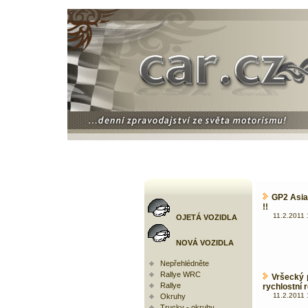
GP2 Asia 
!!
11.2.2011 
OJETÁ VOZIDLA
NOVÁ VOZIDLA
Nepřehlédněte
Rallye WRC
Vršecký 
Rallye
rychlostní 
11.2.2011 
Okruhy
Trucky - okruhy