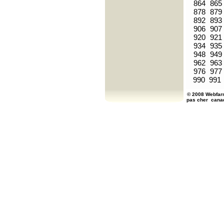
864
865
878
879
892
893
906
907
920
921
934
935
948
949
962
963
976
977
990
991
© 2008 Webfarm
pas cher
cana