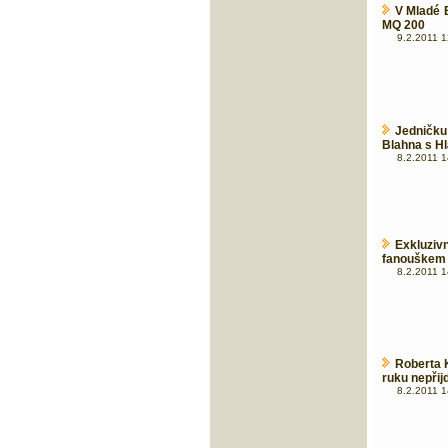
V Mladé 
MQ 200
9.2.2011 1
Jedničku
Blahna s H
8.2.2011 1
Exkluziv
fanouškem
8.2.2011 1
Roberta K
ruku nepřijd
8.2.2011 1