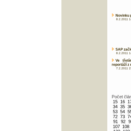
Novinku p
8.2.2011 1
SAP začl
8.2.2011 1
Ve třet
reportáží z 
7.2.2011 2
Počet člá
15
16
1
34
35
3
53
54
5
72
73
7
91
92
9
107
108