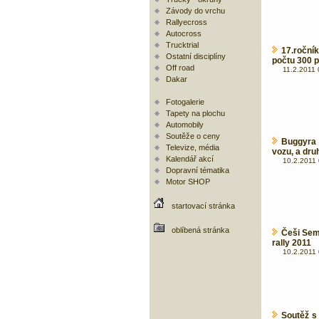
Závody do vrchu
Rallyecross
Autocross
Trucktrial
17.roční
Ostatní disciplíny
počtu 300 p
Off road
11.2.2011 
Dakar
Fotogalerie
Tapety na plochu
Automobily
Soutěže o ceny
Buggyra 
Televize, média
vozu, a dru
Kalendář akcí
10.2.2011 
Dopravní tématika
Motor SHOP
startovací stránka
oblíbená stránka
Češi Sem
rally 2011
10.2.2011 
Soutěž s