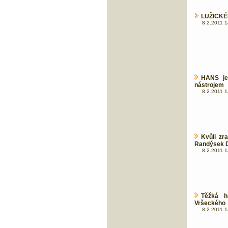
LUŽICKÉH
8.2.2011 1
HANS je
nástrojem
8.2.2011 1
Kvůli zr
Randýsek 
8.2.2011 1
Těžká h
Vršeckého
8.2.2011 1