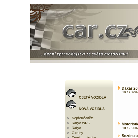
Dakar 200
10.12.2004
OJETÁ VOZIDLA
NOVÁ VOZIDLA
Nepřehlédněte
Rallye WRC
Motoristi
Rallye
10.12.2004
Okruhy
Sezónu u 
Trucky - okruhy