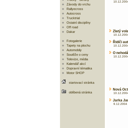
10.12.2004
Závody do vrchu
Rallyecross
Autocross
Trucktrial
Ostatní disciplíny
Off road
Zlatý vo
Dakar
10.12.2004
Fotogalerie
Řidiči a
Tapety na plochu
10.12.2004
Automobily
O nehod
Soutěže o ceny
10.12.2004
Televize, média
Kalendář akcí
Dopravní tématika
Motor SHOP
startovací stránka
Nová Octa
oblíbená stránka
10.12.2004
Jarka Jan
9.12.2004 