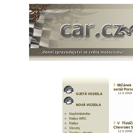
Mičánek 
seriál Pors
12.6.2008 
OJETÁ VOZIDLA
NOVÁ VOZIDLA
Nepřehlédněte
Rallye WRC
V Třebíč
Rallye
Chevrolet 
Okruhy
12.6.2008 
Trucky - okruhy