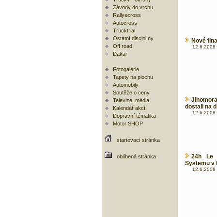
Závody do vrchu
Rallyecross
Autocross
Trucktrial
Ostatní disciplíny
Nové fin
Off road
12.6.2008 
Dakar
Fotogalerie
Tapety na plochu
Automobily
Soutěže o ceny
Jihomor
Televize, média
dostali na 
Kalendář akcí
12.6.2008 
Dopravní tématika
Motor SHOP
startovací stránka
24h Le 
oblíbená stránka
Systemu v 
12.6.2008 