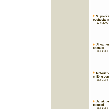
V poloča
pochopitel
12.6.2008 
Jihoame
oponu !!
11.6.2008 
Motoristi
miliónu do
11.6.2008 
Janák je
podujetí
11.6.2008 