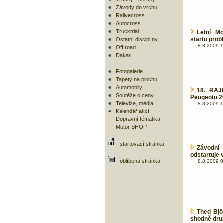
Závody do vrchu
Rallyecross
Autocross
Trucktrial
Letní M
startu pro
Ostatní disciplíny
8.8.2009 1
Off road
Dakar
Fotogalerie
Tapety na plochu
Automobily
18. RAJ
Soutěže o ceny
Peugeotu 2
Televize, média
8.8.2009 1
Kalendář akcí
Dopravní tématika
Motor SHOP
startovací stránka
Závodní
odstartuje 
oblíbená stránka
8.8.2009 0
Thed Bjö
shodně dru