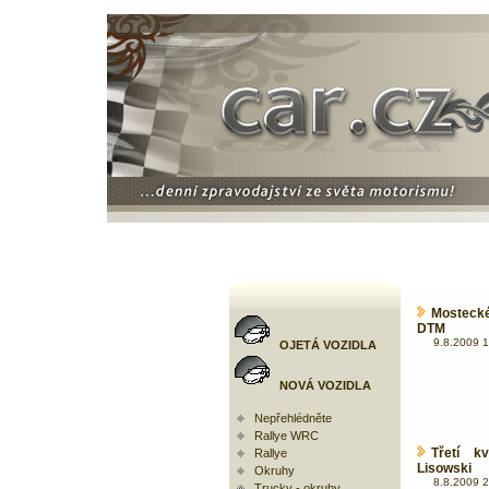
Mosteck
DTM
9.8.2009 1
OJETÁ VOZIDLA
NOVÁ VOZIDLA
Nepřehlédněte
Rallye WRC
Třetí kv
Rallye
Lisowski
Okruhy
8.8.2009 2
Trucky - okruhy