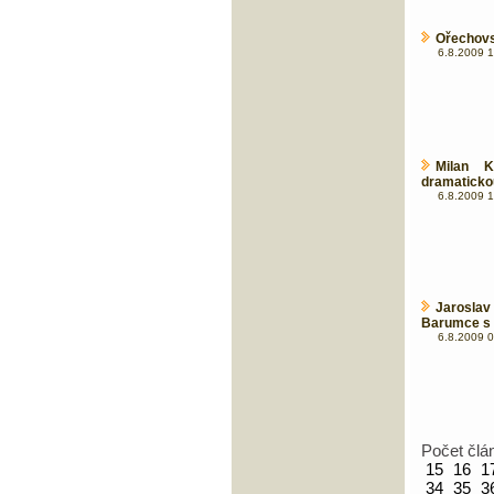
Ořechovs
6.8.2009 1
Milan 
dramaticko
6.8.2009 1
Jaroslav
Barumce s 
6.8.2009 0
Počet člá
15
16
1
34
35
3