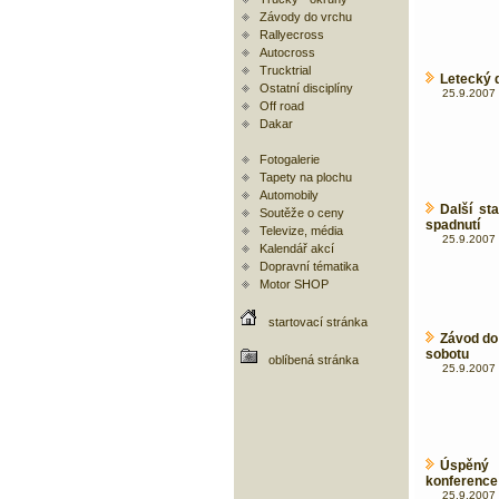
Závody do vrchu
Rallyecross
Autocross
Trucktrial
Letecký d
Ostatní disciplíny
25.9.2007 
Off road
Dakar
Fotogalerie
Tapety na plochu
Automobily
Další st
Soutěže o ceny
spadnutí
Televize, média
25.9.2007 
Kalendář akcí
Dopravní tématika
Motor SHOP
startovací stránka
Závod do
sobotu
oblíbená stránka
25.9.2007 
Úspěný
konference
25.9.2007 