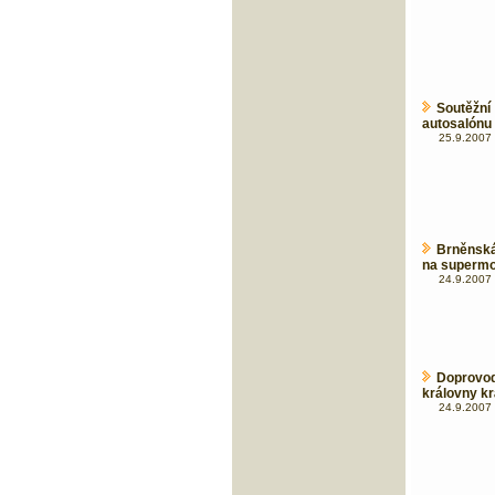
Soutěžn
autosalónu 
25.9.2007 
Brněnská
na supermo
24.9.2007 
Doprovod
královny k
24.9.2007 