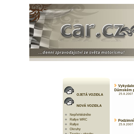
Vykydalo
Dámském p
25.9.2007 
OJETÁ VOZIDLA
NOVÁ VOZIDLA
Nepřehlédněte
Rallye WRC
Podzimní
Rallye
25.9.2007 
Okruhy
Trucky - okruhy