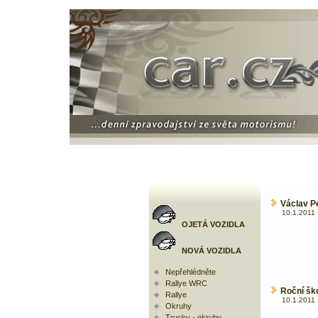
Václav Pe
10.1.2011 
OJETÁ VOZIDLA
NOVÁ VOZIDLA
Nepřehlédněte
Rallye WRC
Roční ško
Rallye
10.1.2011 
Okruhy
Trucky - okruhy