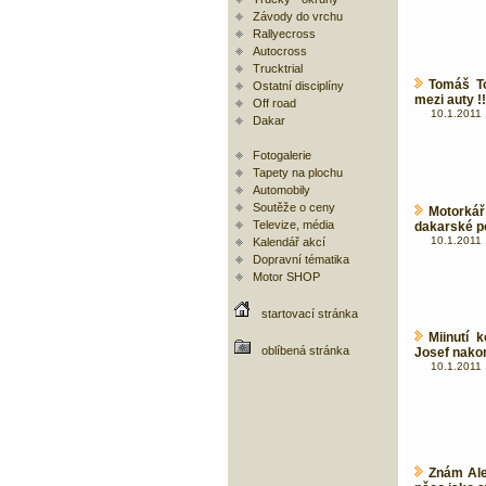
Závody do vrchu
Rallyecross
Autocross
Trucktrial
Tomáš To
Ostatní disciplíny
mezi auty !!
Off road
10.1.2011 
Dakar
Fotogalerie
Tapety na plochu
Automobily
Soutěže o ceny
Motorká
Televize, média
dakarské p
10.1.2011 
Kalendář akcí
Dopravní tématika
Motor SHOP
startovací stránka
Miinutí 
oblíbená stránka
Josef nako
10.1.2011 
Znám Aleš