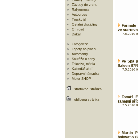
Závody do vrchu
Rallyecross
Autocross
Trucktrial
Ostatní disciplíny
Formule 
Off road
ve startovní 
7.5.2010 0
Dakar
Fotogalerie
Tapety na plochu
Automobily
Soutěže o ceny
Ve Spa p
Televize, média
Saleen S7R
Kalendář akcí
7.5.2010 0
Dopravní tématika
Motor SHOP
startovací stránka
Tomáš En
oblíbená stránka
zahajují př
7.5.2010 0
Martin 
bojovat o z