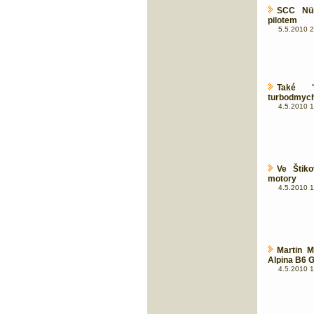
SCC Nür
pilotem
5.5.2010 2
Také "
turbodmych
4.5.2010 1
Ve Štik
motory
4.5.2010 1
Martin 
Alpina B6 
4.5.2010 1