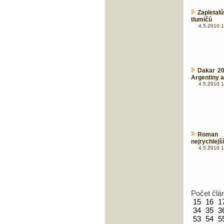
Zapletal
tlumičů
4.5.2010 1
Dakar 20
Argentiny a 
4.5.2010 1
Roman 
nejrychlejš
4.5.2010 1
Počet člá
15
16
1
34
35
3
53
54
5