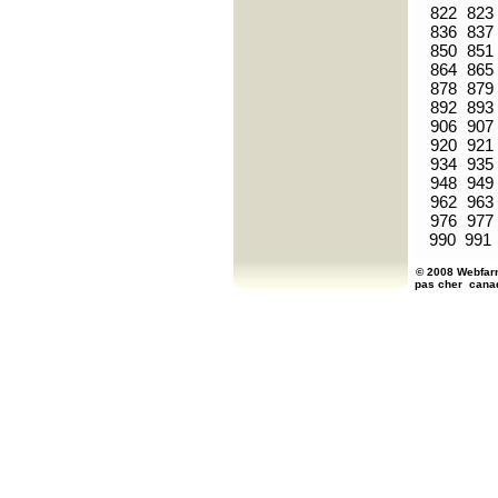
822
823
836
837
850
851
864
865
878
879
892
893
906
907
920
921
934
935
948
949
962
963
976
977
990
991
© 2008 Webfarm
pas cher
cana