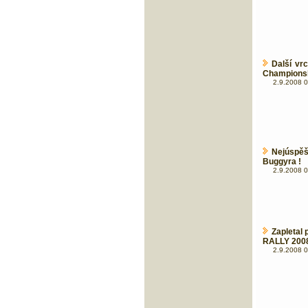
Další vr
Championsh
2.9.2008 0
Nejúspě
Buggyra !
2.9.2008 0
Zapletal
RALLY 200
2.9.2008 0