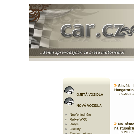
Slovák 
Hungarorin
3.9.2008 1
OJETÁ VOZIDLA
NOVÁ VOZIDLA
Nepřehlédněte
Rallye WRC
Na něme
Rallye
na stupních
Okruhy
3.9.2008 1
Trucky - okruhy