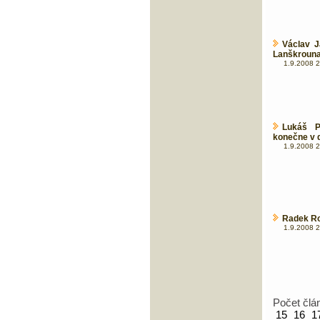
Václav J
Lanškroun
1.9.2008 2
Lukáš P
konečne v d
1.9.2008 2
Radek Rou
1.9.2008 2
Počet člá
15
16
1