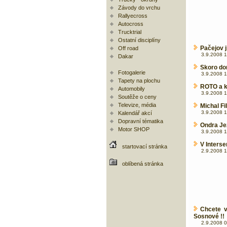
Závody do vrchu
Rallyecross
Autocross
Trucktrial
Ostatní disciplíny
Pačejov j
Off road
3.9.2008 1
Dakar
Skoro do
Fotogalerie
3.9.2008 1
Tapety na plochu
ROTO a ka
Automobily
3.9.2008 1
Soutěže o ceny
Televize, média
Michal Fi
3.9.2008 1
Kalendář akcí
Dopravní tématika
Ondra Je
Motor SHOP
3.9.2008 1
V Interse
startovací stránka
2.9.2008 1
oblíbená stránka
Chcete v
Sosnové !!
2.9.2008 0