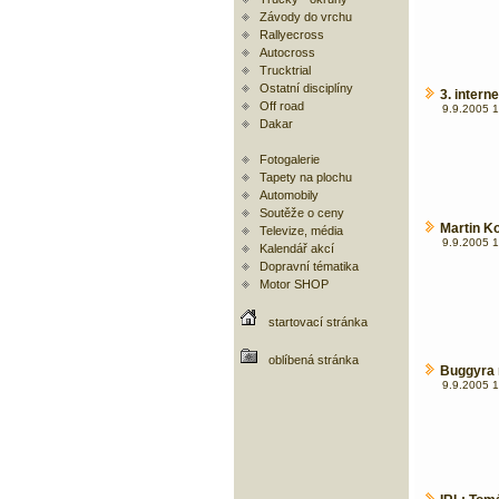
Závody do vrchu
Rallyecross
Autocross
Trucktrial
Ostatní disciplíny
3. intern
Off road
9.9.2005 1
Dakar
Fotogalerie
Tapety na plochu
Automobily
Soutěže o ceny
Martin Ko
Televize, média
9.9.2005 1
Kalendář akcí
Dopravní tématika
Motor SHOP
startovací stránka
oblíbená stránka
Buggyra 
9.9.2005 1