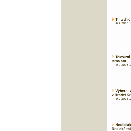
T r a d i
9.9.2005 1
Televizn
Brna atd
9.9.2005 1
Výherci
v Hradci Kr
9.9.2005 1
Neoficiá
Rosické ral