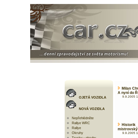
Milan Ch
A nyní do 
9.9.2005 1
OJETÁ VOZIDLA
NOVÁ VOZIDLA
Nepřehlédněte
Rallye WRC
Historik
Rallye
mistrovský t
Okruhy
9.9.2005 1
Trucky - okruhy