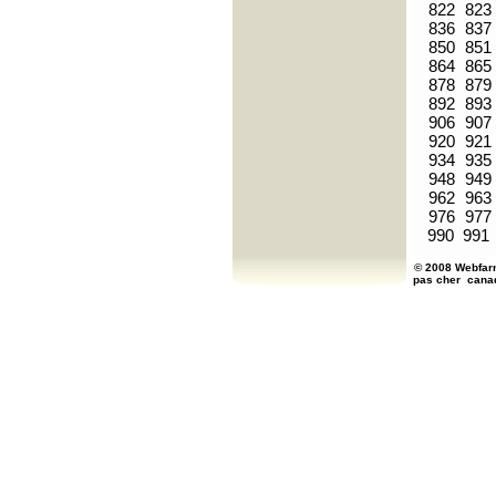
822
823
836
837
850
851
864
865
878
879
892
893
906
907
920
921
934
935
948
949
962
963
976
977
990
991
© 2008 Webfarm
pas cher
cana