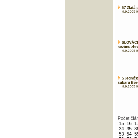
57 Zlatá 
9.9.2005 0
SLOVÁCK
sezónu zhr
9.9.2005 0
S jednič
subaru Bér
9.9.2005 0
Počet člá
15
16
1
34
35
3
53
54
5