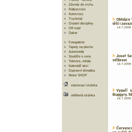
Závody do vrchu
Rallyecross
Autocross
Trucktrial
Obhájce V
Ostatní disciplíny
těší i zavaz
14.7.2006 
Off road
Dakar
Fotogalerie
Tapety na plochu
Automobily
Josef Se
Soutěže o ceny
stříbrem
Televize, média
14.7.2006 
Kalendář akcí
Dopravní tématika
Motor SHOP
startovací stránka
Vypaří 
Buggyry. 58
oblíbená stránka
14.7.2006 
Červenco