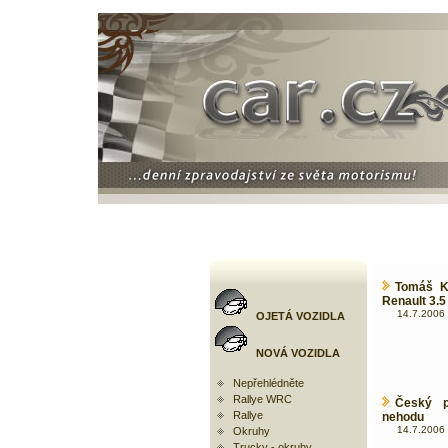
Tomáš Ko
Renault 3.5
14.7.2006 
OJETÁ VOZIDLA
NOVÁ VOZIDLA
Nepřehlédněte
Rallye WRC
Český p
Rallye
nehodu
14.7.2006 
Okruhy
Trucky - okruhy