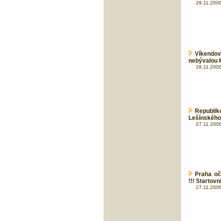
29.11.2006
Víkendo
nebývalou 
28.11.2006
Republik
Lešínského
27.11.2006
Praha oč
!!! Startovní
27.11.2006