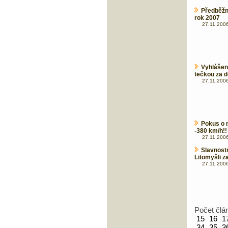
Předběž
rok 2007
27.11.2006
Vyhlášen
tečkou za 
27.11.2006
Pokus o 
-380 km/h!!
27.11.2006
Slavnos
Litomyšli z
27.11.2006
Počet člá
15
16
1
34
35
3