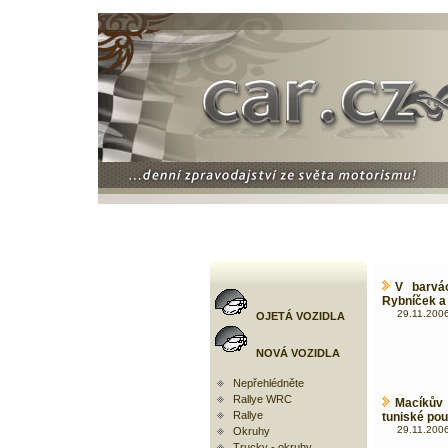
V barvá
Rybníček a 
29.11.2006
OJETÁ VOZIDLA
NOVÁ VOZIDLA
Nepřehlédněte
Rallye WRC
Macíkův
Rallye
tuniské pou
29.11.2006
Okruhy
Trucky - okruhy