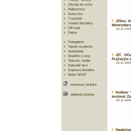
Závody do vrchu
Rallyecross
Autocross
Trucktrial
Jiřímu V
Ostatní disciplíny
Wehrenber
Off road
29.11.2006
Dakar
Fotogalerie
Tapety na plochu
Automobily
Jiří Vl
Soutěže o ceny
Pražským s
Televize, média
29.11.2006
Kalendář akcí
Dopravní tématika
Motor SHOP
startovací stránka
Hotliner
oblíbená stránka
testoval. Za
29.11.2006
Společno