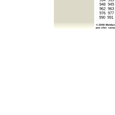
948
949
962
963
976
977
990
991
© 2008 Webfarm
pas cher
cana