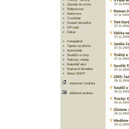
S Fábií 
27.11.2004
Závody do vrchu
Rallyecross
Roman Je
Autocross
27.11.2004
Trucktrial
Toni Gar
Ostatní disciplíny
27.11.2004
Off road
Dakar
Sbírka n
27.11.2004
Fotogalerie
Janiše č
Tapety na plochu
27.11.2004
Automobily
Trněný a
Soutěže o ceny
27.11.2004
Televize, média
Kalendář akcí
Sestřih T
Dopravní tématika
27.11.2004
Motor SHOP
2005: řad
26.11.2004
startovací stránka
Soutěž o 
26.11.2004
oblíbená stránka
Trucky: 
26.11.2004
Zůstane 
26.11.2004
Hledáme 
26.11.2004