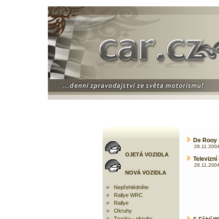
De Rooy 
28.11.2004
OJETÁ VOZIDLA
Televizní
28.11.2004
NOVÁ VOZIDLA
Nepřehlédněte
Rallye WRC
Rallye
Okruhy
Trucky - okruhy