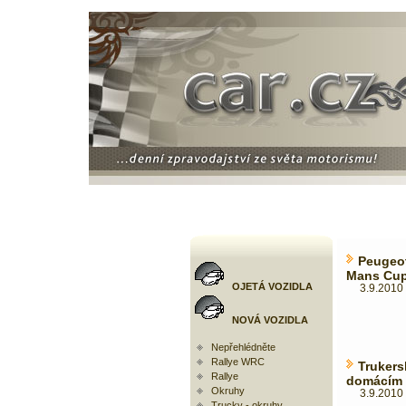
Peugeot
Mans Cup 
OJETÁ VOZIDLA
3.9.2010 
NOVÁ VOZIDLA
Nepřehlédněte
Rallye WRC
Truker
Rallye
domácím 
Okruhy
3.9.2010 
Trucky - okruhy