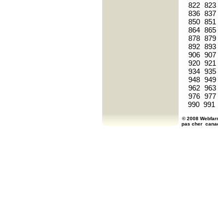
822
823
836
837
850
851
864
865
878
879
892
893
906
907
920
921
934
935
948
949
962
963
976
977
990
991
© 2008 Webfarm
pas cher
cana