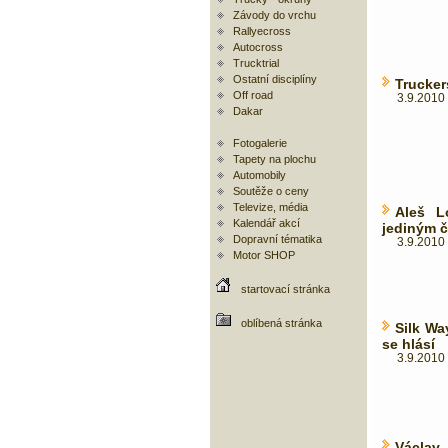
Závody do vrchu
Rallyecross
Autocross
Trucktrial
Ostatní disciplíny
Trucker
Off road
3.9.2010 
Dakar
Fotogalerie
Tapety na plochu
Automobily
Soutěže o ceny
Televize, média
Aleš L
Kalendář akcí
jediným 
Dopravní tématika
3.9.2010 
Motor SHOP
startovací stránka
oblíbená stránka
Silk Wa
se hlásí
3.9.2010 
Václa