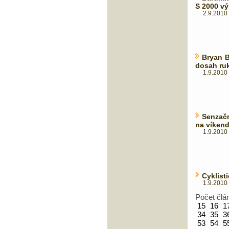
S 2000 vý
2.9.2010 
Bryan B
dosah ru
1.9.2010 
Senzačn
na víken
1.9.2010 
Cyklist
1.9.2010 
Počet člá
15
16
1
34
35
3
53
54
5