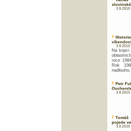
slovinské 
3.9.2010 
Histor
víkendov
3.9.2010 
Na kopci 
oblastní
roce 1984
Rok 198
nadlouho, 
Petr Fu
Oschersl
3.9.2010 
Tomáš 
pojede v
3.9.2010 