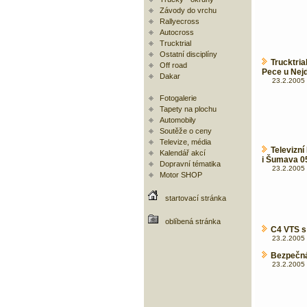
Závody do vrchu
Rallyecross
Autocross
Trucktrial
Ostatní disciplíny
Trucktri
Off road
Pece u Nej
Dakar
23.2.2005 
Fotogalerie
Tapety na plochu
Automobily
Soutěže o ceny
Televize, média
Televizní
Kalendář akcí
i Šumava 0
Dopravní tématika
23.2.2005 
Motor SHOP
startovací stránka
oblíbená stránka
C4 VTS s
23.2.2005 
Bezpečná 
23.2.2005 