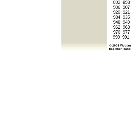
892
893
906
907
920
921
934
935
948
949
962
963
976
977
990
991
© 2008 Webfarm
pas cher
cana