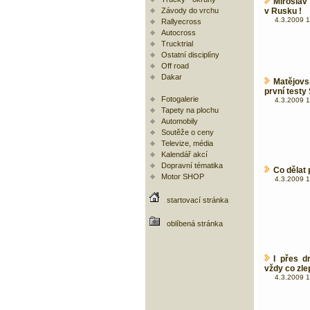
Miroslav
Závody do vrchu
v Rusku !
4.3.2009 1
Rallyecross
Autocross
Trucktrial
Ostatní disciplíny
Off road
Dakar
Matějovs
první test
Fotogalerie
4.3.2009 1
Tapety na plochu
Automobily
Soutěže o ceny
Televize, média
Kalendář akcí
Dopravní tématika
Co dělat 
Motor SHOP
4.3.2009 1
startovací stránka
oblíbená stránka
I přes d
vždy co zle
4.3.2009 1