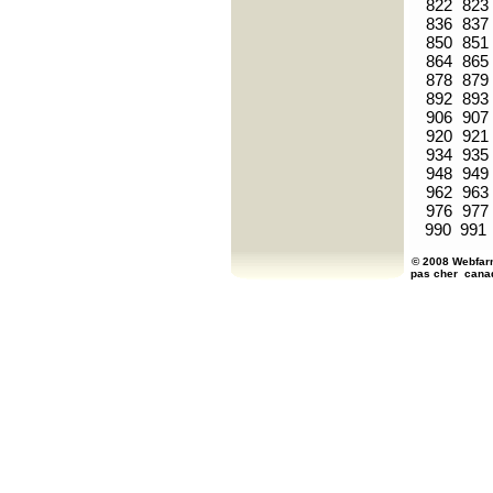
822
823
836
837
850
851
864
865
878
879
892
893
906
907
920
921
934
935
948
949
962
963
976
977
990
991
© 2008 Webfarm
pas cher
cana