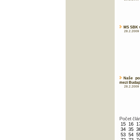
MS SBK v 
28.2.2009 
Naše pos
mezi Buda
28.2.2009 
Počet člá
15
16
1
34
35
3
53
54
5
72
73
7