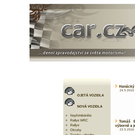
Hanácký 
24.5.2010 
OJETÁ VOZIDLA
NOVÁ VOZIDLA
Nepřehlédněte
Rallye WRC
Tomáš E
Rallye
výborně a je
23.5.2010 
Okruhy
Trucky - okruhy