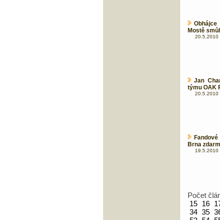
Obhájce 
Mostě smů
20.5.2010 
Jan Cha
týmu OAK 
20.5.2010 
Fandové 
Brna zdarma
19.5.2010 
Počet člá
15
16
1
34
35
3