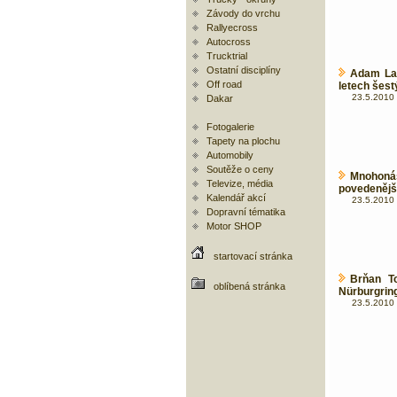
Závody do vrchu
Rallyecross
Autocross
Trucktrial
Ostatní disciplíny
Adam Lac
Off road
letech šes
23.5.2010 
Dakar
Fotogalerie
Tapety na plochu
Automobily
Soutěže o ceny
Mnohoná
Televize, média
povedenějš
Kalendář akcí
23.5.2010 
Dopravní tématika
Motor SHOP
startovací stránka
Brňan T
oblíbená stránka
Nürburgring
23.5.2010 