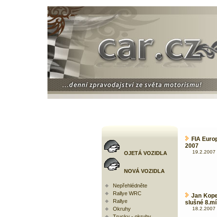
FIA Euro
2007
19.2.2007 
OJETÁ VOZIDLA
NOVÁ VOZIDLA
Nepřehlédněte
Rallye WRC
Jan Kope
Rallye
slušné 8.mí
Okruhy
18.2.2007 
Trucky - okruhy