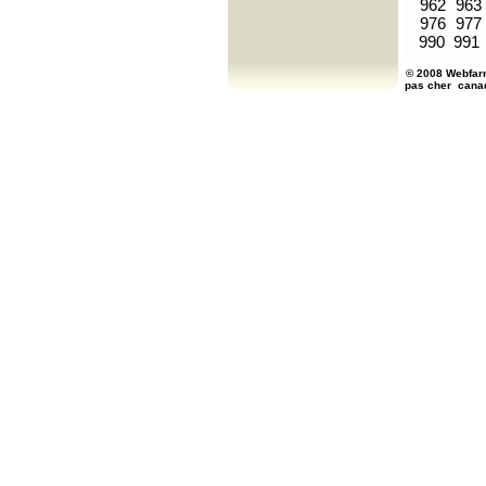
962
963
976
977
990
991
© 2008 Webfarm
pas cher
cana