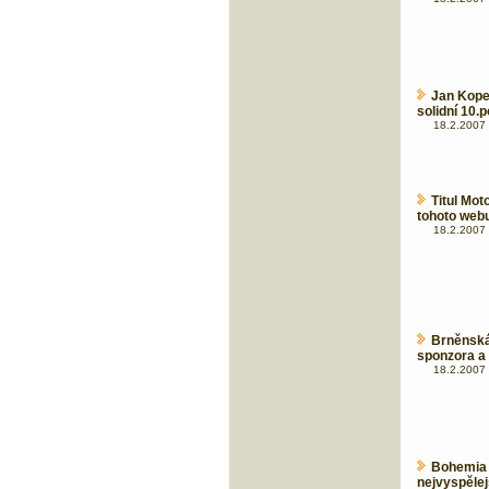
Jan Kope
solidní 10.po
18.2.2007 
Titul Mot
tohoto webu
18.2.2007 
Brněnsk
sponzora a 
18.2.2007 
Bohemia
nejvyspělej