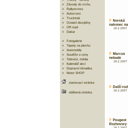
Závody do vrchu
Rallyecross
Autocross
Trucktrial
Norská r
Ostatní disciplíny
nakonec na
Off road
18.2.2007 
Dakar
Fotogalerie
Tapety na plochu
Automobily
Marcus 
Soutěže o ceny
nebude
Televize, média
18.2.2007 
Kalendář akcí
Dopravní tématika
Motor SHOP
startovací stránka
Další ro
18.2.2007 
oblíbená stránka
Peugeot
Rozhovory 
18.2.2007 