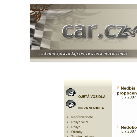
Nedbis
propocen
OJETÁ VOZIDLA
5.7.2007 
NOVÁ VOZIDLA
Nepřehlédněte
Rallye WRC
Nedoko
Rallye
5.7.2007 
Okruhy
Trucky - okruhy