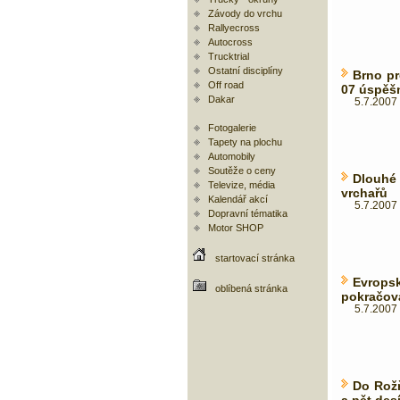
Závody do vrchu
Rallyecross
Autocross
Trucktrial
Ostatní disciplíny
Brno pr
Off road
07 úspěš
Dakar
5.7.2007 
Fotogalerie
Tapety na plochu
Automobily
Soutěže o ceny
Dlouhé 
Televize, média
vrchařů
Kalendář akcí
5.7.2007 
Dopravní tématika
Motor SHOP
startovací stránka
Evrop
oblíbená stránka
pokračova
5.7.2007 
Do Rožň