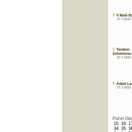
V Malé B
27.7.2010 
Tandem 
šotoinovou
27.7.2010 
Adam Lac
27.7.2010 
Počet člá
15
16
1
34
35
3