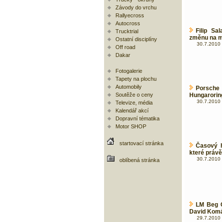
Závody do vrchu
Rallyecross
Autocross
Filip Sa
Trucktrial
změnu na 
Ostatní disciplíny
30.7.2010 
Off road
Dakar
Fotogalerie
Tapety na plochu
Automobily
Porsche
Soutěže o ceny
Hungarorin
30.7.2010 
Televize, média
Kalendář akcí
Dopravní tématika
Motor SHOP
startovací stránka
Časový 
které právě
30.7.2010 
oblíbená stránka
LM Beg C
David Kom
29.7.2010 