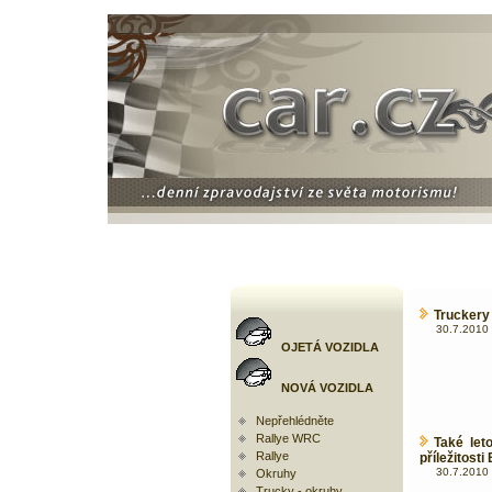
Truckery
30.7.2010 
OJETÁ VOZIDLA
NOVÁ VOZIDLA
Nepřehlédněte
Rallye WRC
Také let
Rallye
příležitosti
30.7.2010 
Okruhy
Trucky - okruhy