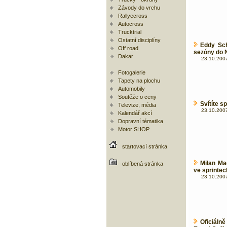
Závody do vrchu
Rallyecross
Autocross
Trucktrial
Ostatní disciplíny
Eddy Sch
Off road
sezóny do
Dakar
23.10.2007
Fotogalerie
Tapety na plochu
Automobily
Soutěže o ceny
Svítíte s
Televize, média
23.10.2007
Kalendář akcí
Dopravní tématika
Motor SHOP
startovací stránka
Milan Ma
oblíbená stránka
ve sprintec
23.10.2007
Oficiáln