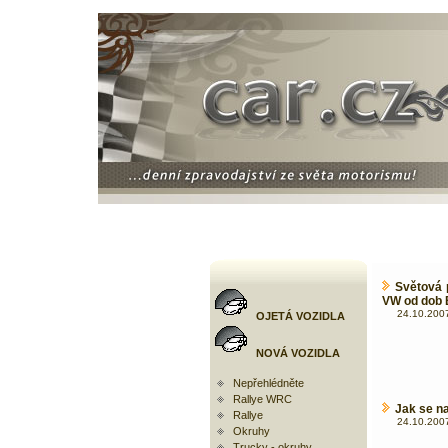
Světová 
VW od dob 
24.10.2007
OJETÁ VOZIDLA
NOVÁ VOZIDLA
Nepřehlédněte
Rallye WRC
Jak se n
Rallye
24.10.2007
Okruhy
Trucky - okruhy