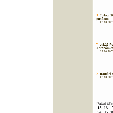
Epilog 2
posádek
22.10.2007
Lukáš Pe
Abrahám dv
22.10.2007
Tradiční 
22.10.2007
Počet člá
15
16
1
34
35
3