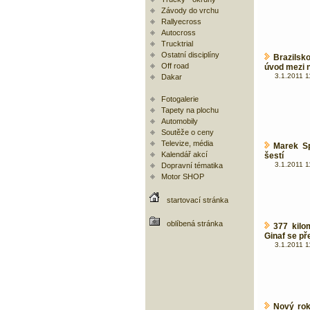
Závody do vrchu
Rallyecross
Autocross
Trucktrial
Ostatní disciplíny
Brazils
Off road
úvod mezi n
3.1.2011 1
Dakar
Fotogalerie
Tapety na plochu
Automobily
Soutěže o ceny
Televize, média
Marek Sp
Kalendář akcí
šestí
3.1.2011 1
Dopravní tématika
Motor SHOP
startovací stránka
oblíbená stránka
377 kilo
Ginaf se pře
3.1.2011 1
Nový rok