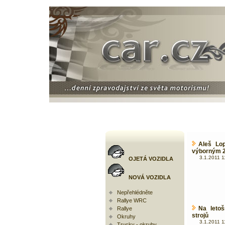
Aleš Lop
výborným 2
3.1.2011 1
OJETÁ VOZIDLA
NOVÁ VOZIDLA
Nepřehlédněte
Rallye WRC
Na letoš
Rallye
strojů
Okruhy
3.1.2011 1
Trucky - okruhy