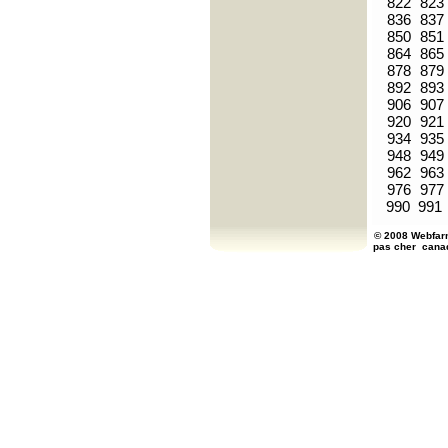
822
823
836
837
850
851
864
865
878
879
892
893
906
907
920
921
934
935
948
949
962
963
976
977
990
991
© 2008 Webfarm
pas cher
cana