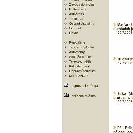
Závody do vrchu
Rallyecross
Autocross
Trucktrial
Ostatní disciplíny
Maďarsk
Off road
domácich j
27.7.2008 
Dakar
Fotogalerie
Tapety na plochu
Automobily
Soutěže o ceny
Trochu ji
Televize, média
27.7.2008 
Kalendář akcí
Dopravní tématika
Motor SHOP
startovací stránka
Jirku Mi
oblíbená stránka
proražený c
27.7.2008 
F3: Erik
nájezdu do 