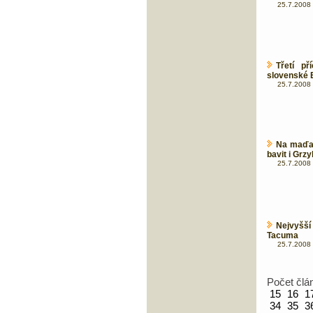
25.7.2008 
Třetí p
slovenské 
25.7.2008 
Na maďar
bavit i Grzy
25.7.2008 
Nejvyšší
Tacuma
25.7.2008 
Počet člá
15
16
1
34
35
3