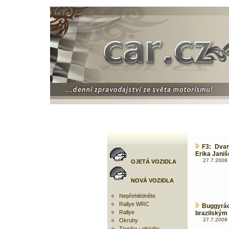
F3: Dvan
Erika Janiš
27.7.2008 
OJETÁ VOZIDLA
NOVÁ VOZIDLA
Nepřehlédněte
Rallye WRC
Buggyrá
Rallye
brazilským
27.7.2008 
Okruhy
Trucky - okruhy