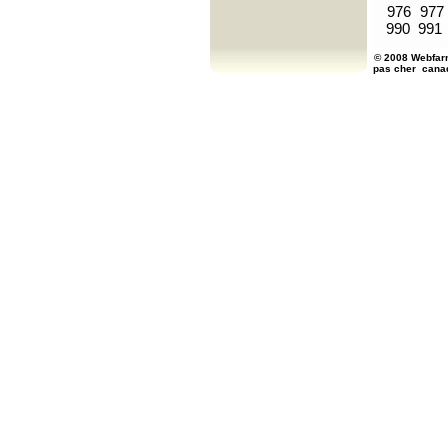
976
977
990
991
© 2008 Webfarm
pas cher
cana