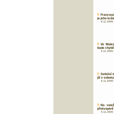
Francouz 
je jeho krá
6.11.2006 
Ve Wales
bude chybě
6.11.2006 
Setkání 
již v sobotu
6.11.2006 
Na valaš
překvapivě
5.11.2006 