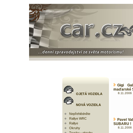
Gigi Ga
maďarské St
8.11.2006 
OJETÁ VOZIDLA
NOVÁ VOZIDLA
Nepřehlédněte
Rallye WRC
Pavel Va
Rallye
SUBARU !
8.11.2006 
Okruhy
Trucky - okruhy