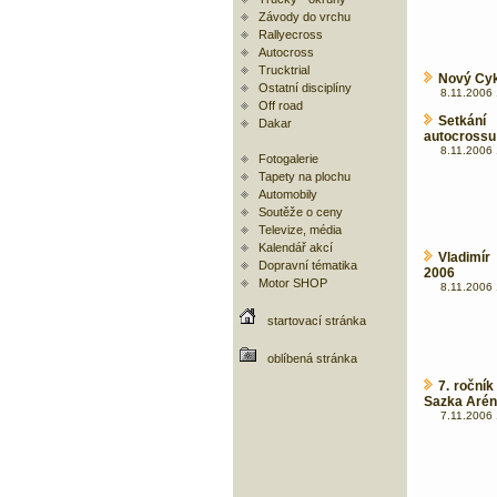
Závody do vrchu
Rallyecross
Autocross
Trucktrial
Nový Cykl
Ostatní disciplíny
8.11.2006 
Off road
Setkání 
Dakar
autocrossu!
8.11.2006 
Fotogalerie
Tapety na plochu
Automobily
Soutěže o ceny
Televize, média
Kalendář akcí
Vladimí
Dopravní tématika
2006
Motor SHOP
8.11.2006 
startovací stránka
oblíbená stránka
7. roční
Sazka Aréně
7.11.2006 