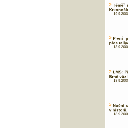
Téměř s
Krkonoší
19.9.2008
První 
přes rally
18.9.2008
LMS: Pi
Brně vůz
18.9.2008
Noční s
v histori
18.9.2008