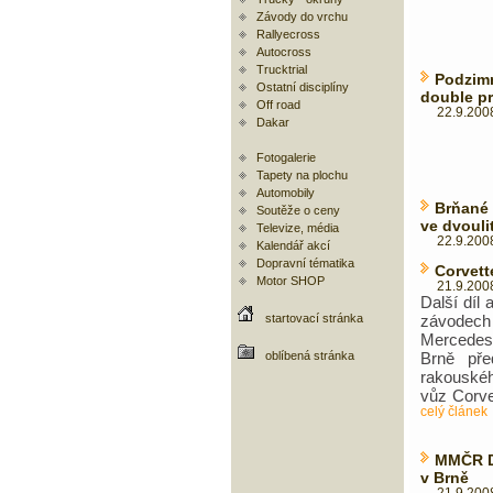
Závody do vrchu
Rallyecross
Autocross
Trucktrial
Podzim
Ostatní disciplíny
double p
Off road
22.9.2008
Dakar
Fotogalerie
Tapety na plochu
Automobily
Brňané 
Soutěže o ceny
ve dvouli
Televize, média
22.9.2008
Kalendář akcí
Dopravní tématika
Corvett
Motor SHOP
21.9.2008
Další díl
startovací stránka
závodec
Mercedes
oblíbená stránka
Brně pře
rakouskéh
vůz Corve
celý článek
MMČR D2
v Brně