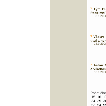
Tým BR
Podzimní
18.9.2008
Václav
titul a n
18.9.2008
Aston 
o víkendu
18.9.2008
Počet člá
15
16
1
34
35
3
53
54
5