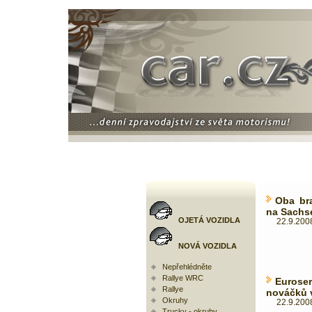
Oba bra
na Sachse
OJETÁ VOZIDLA
22.9.2008
NOVÁ VOZIDLA
Nepřehlédněte
Rallye WRC
Eurose
Rallye
nováčků v
Okruhy
22.9.2008
Trucky - okruhy