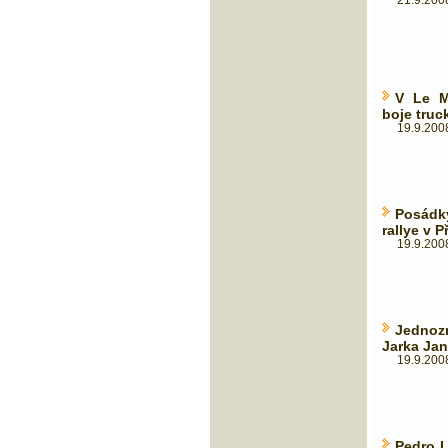
21.9.2008
V Le M
boje truck
19.9.2008
Posádky
rallye v P
19.9.2008
Jednoz
Jarka Ja
19.9.2008
Pedro L