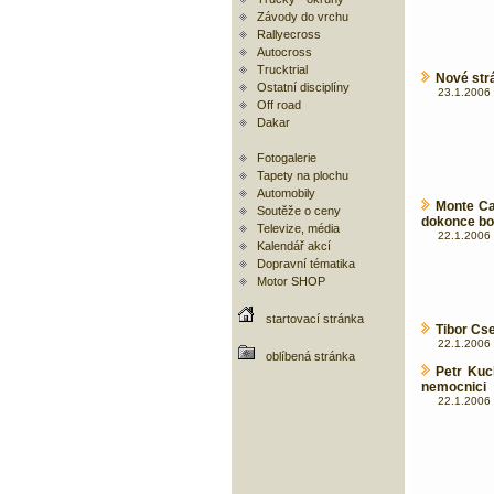
Závody do vrchu
Rallyecross
Autocross
Trucktrial
Nové str
Ostatní disciplíny
23.1.2006 
Off road
Dakar
Fotogalerie
Tapety na plochu
Automobily
Monte Ca
Soutěže o ceny
dokonce bo
Televize, média
22.1.2006 
Kalendář akcí
Dopravní tématika
Motor SHOP
startovací stránka
Tibor Cse
22.1.2006 
oblíbená stránka
Petr Kuc
nemocnici
22.1.2006 