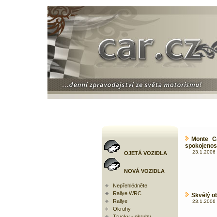
Monte C
spokojenos
23.1.2006 
OJETÁ VOZIDLA
NOVÁ VOZIDLA
Nepřehlédněte
Rallye WRC
Skvělý o
Rallye
23.1.2006 
Okruhy
Trucky - okruhy