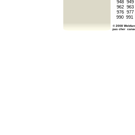
948
949
962
963
976
977
990
991
© 2008 Webfarm
pas cher
cana