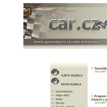
Tomaštík
10.4.2007 
OJETÁ VOZIDLA
NOVÁ VOZIDLA
Nepřehlédněte
Rallye WRC
Program
Rallye
místech v p
10.4.2007 
Okruhy
Trucky - okruhy