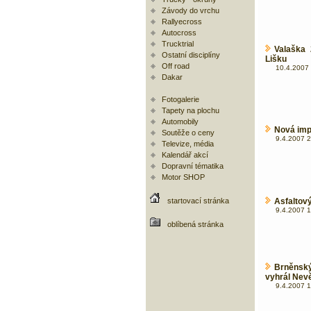
Závody do vrchu
Rallyecross
Autocross
Trucktrial
Valaška 
Ostatní disciplíny
Lišku
Off road
10.4.2007 
Dakar
Fotogalerie
Tapety na plochu
Automobily
Nová impr
Soutěže o ceny
9.4.2007 2
Televize, média
Kalendář akcí
Dopravní tématika
Motor SHOP
startovací stránka
Asfaltov
9.4.2007 1
oblíbená stránka
Brněnsk
vyhrál Nevě
9.4.2007 1