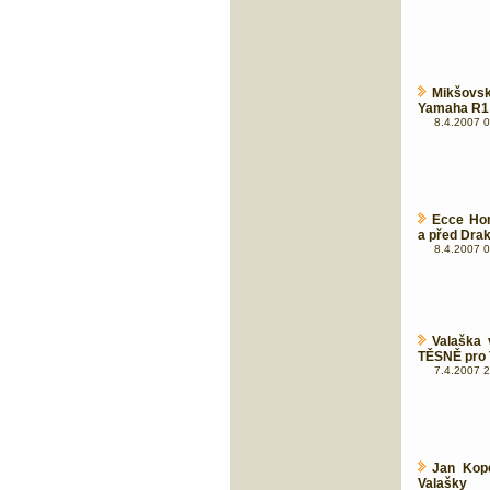
Mikšovsk
Yamaha R
8.4.2007 0
Ecce Hom
a před Dra
8.4.2007 0
Valaška 
TĚSNĚ pro 
7.4.2007 2
Jan Kope
Valašky