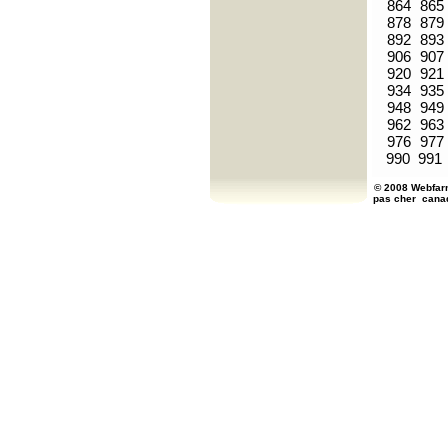
864
865
878
879
892
893
906
907
920
921
934
935
948
949
962
963
976
977
990
991
© 2008 Webfarm
pas cher
cana