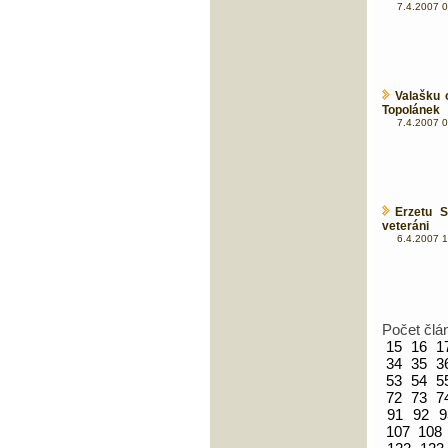
7.4.2007 0
Valašku 
Topolánek
7.4.2007 0
Erzetu 
veteráni
6.4.2007 1
Počet člá
15
16
1
34
35
3
53
54
5
72
73
7
91
92
9
107
108