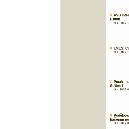
AvD Inter
F3000
9.4.2007 1
LMES: Col
9.4.2007 1
Peták n
Stříbro !
9.4.2007 0
Poděková
hašením po
9.4.2007 0