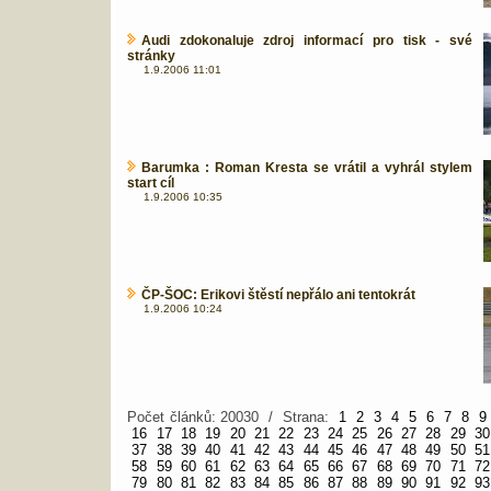
Audi zdokonaluje zdroj informací pro tisk - své
stránky
1.9.2006 11:01
Barumka : Roman Kresta se vrátil a vyhrál stylem
start cíl
1.9.2006 10:35
ČP-ŠOC: Erikovi štěstí nepřálo ani tentokrát
1.9.2006 10:24
Počet článků: 20030 / Strana:
1
2
3
4
5
6
7
8
9
16
17
18
19
20
21
22
23
24
25
26
27
28
29
30
37
38
39
40
41
42
43
44
45
46
47
48
49
50
51
58
59
60
61
62
63
64
65
66
67
68
69
70
71
72
79
80
81
82
83
84
85
86
87
88
89
90
91
92
93