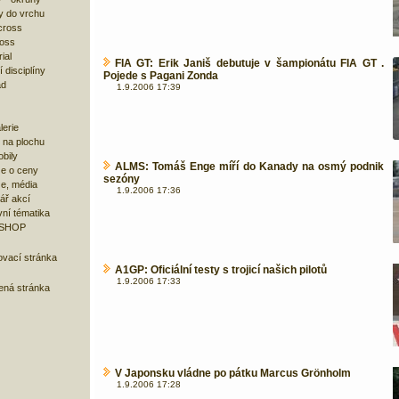
y do vrchu
cross
ross
ial
FIA GT: Erik Janiš debutuje v šampionátu FIA GT .
 disciplíny
Pojede s Pagani Zonda
ad
1.9.2006 17:39
lerie
 na plochu
bily
ALMS: Tomáš Enge míří do Kanady na osmý podnik
e o ceny
sezóny
ze, média
1.9.2006 17:36
ář akcí
ní tématika
 SHOP
ovací stránka
A1GP: Oficiální testy s trojicí našich pilotů
1.9.2006 17:33
bená stránka
V Japonsku vládne po pátku Marcus Grönholm
1.9.2006 17:28