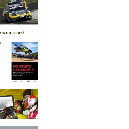
FIA WTCC v Brně
ě