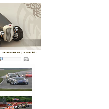
|
autorecenze.cz
|
automobil.cz