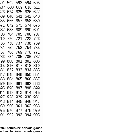
591
592
593
594
595
607
608
609
610
611
623
624
625
626
627
639
640
641
642
643
655
656
657
658
659
671
672
673
674
675
687
688
689
690
691
703
704
705
706
707
719
720
721
722
723
735
736
737
738
739
751
752
753
754
755
767
768
769
770
771
783
784
785
786
787
799
800
801
802
803
815
816
817
818
819
831
832
833
834
835
847
848
849
850
851
863
864
865
866
867
879
880
881
882
883
895
896
897
898
899
911
912
913
914
915
927
928
929
930
931
943
944
945
946
947
959
960
961
962
963
975
976
977
978
979
991
992
993
994
995
/xml
doudoune canada goose
Leather Jackets
canada goose