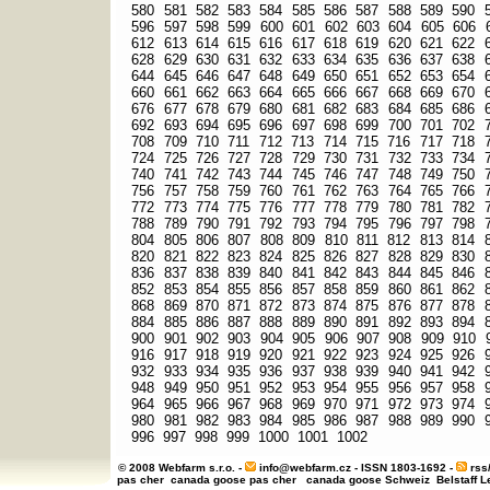
580
581
582
583
584
585
586
587
588
589
590
596
597
598
599
600
601
602
603
604
605
606
612
613
614
615
616
617
618
619
620
621
622
628
629
630
631
632
633
634
635
636
637
638
644
645
646
647
648
649
650
651
652
653
654
660
661
662
663
664
665
666
667
668
669
670
676
677
678
679
680
681
682
683
684
685
686
692
693
694
695
696
697
698
699
700
701
702
708
709
710
711
712
713
714
715
716
717
718
724
725
726
727
728
729
730
731
732
733
734
740
741
742
743
744
745
746
747
748
749
750
756
757
758
759
760
761
762
763
764
765
766
772
773
774
775
776
777
778
779
780
781
782
788
789
790
791
792
793
794
795
796
797
798
804
805
806
807
808
809
810
811
812
813
814
820
821
822
823
824
825
826
827
828
829
830
836
837
838
839
840
841
842
843
844
845
846
852
853
854
855
856
857
858
859
860
861
862
868
869
870
871
872
873
874
875
876
877
878
884
885
886
887
888
889
890
891
892
893
894
900
901
902
903
904
905
906
907
908
909
910
916
917
918
919
920
921
922
923
924
925
926
932
933
934
935
936
937
938
939
940
941
942
948
949
950
951
952
953
954
955
956
957
958
964
965
966
967
968
969
970
971
972
973
974
980
981
982
983
984
985
986
987
988
989
990
996
997
998
999
1000
1001
1002
© 2008 Webfarm s.r.o. -
info@webfarm.cz
- ISSN 1803-1692 -
rss
pas cher
canada goose pas cher
canada goose Schweiz
Belstaff 