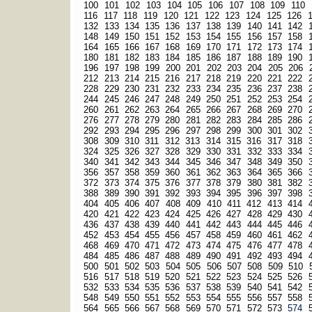
100
101
102
103
104
105
106
107
108
109
110
116
117
118
119
120
121
122
123
124
125
126
132
133
134
135
136
137
138
139
140
141
142
148
149
150
151
152
153
154
155
156
157
158
164
165
166
167
168
169
170
171
172
173
174
180
181
182
183
184
185
186
187
188
189
190
196
197
198
199
200
201
202
203
204
205
206
212
213
214
215
216
217
218
219
220
221
222
228
229
230
231
232
233
234
235
236
237
238
244
245
246
247
248
249
250
251
252
253
254
260
261
262
263
264
265
266
267
268
269
270
276
277
278
279
280
281
282
283
284
285
286
292
293
294
295
296
297
298
299
300
301
302
308
309
310
311
312
313
314
315
316
317
318
324
325
326
327
328
329
330
331
332
333
334
340
341
342
343
344
345
346
347
348
349
350
356
357
358
359
360
361
362
363
364
365
366
372
373
374
375
376
377
378
379
380
381
382
388
389
390
391
392
393
394
395
396
397
398
404
405
406
407
408
409
410
411
412
413
414
420
421
422
423
424
425
426
427
428
429
430
436
437
438
439
440
441
442
443
444
445
446
452
453
454
455
456
457
458
459
460
461
462
468
469
470
471
472
473
474
475
476
477
478
484
485
486
487
488
489
490
491
492
493
494
500
501
502
503
504
505
506
507
508
509
510
516
517
518
519
520
521
522
523
524
525
526
532
533
534
535
536
537
538
539
540
541
542
548
549
550
551
552
553
554
555
556
557
558
564
565
566
567
568
569
570
571
572
573
574