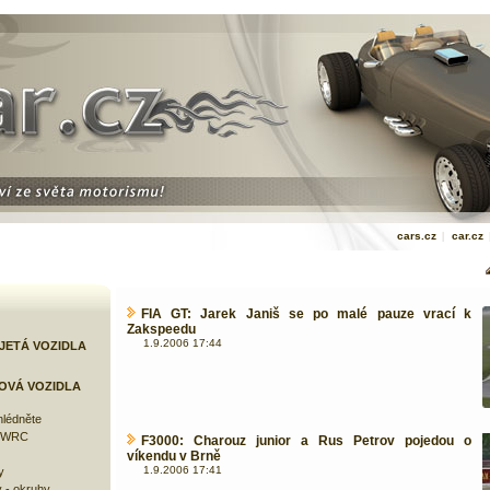
cars.cz
|
car.cz
FIA GT: Jarek Janiš se po malé pauze vrací k
Zakspeedu
1.9.2006 17:44
JETÁ VOZIDLA
OVÁ VOZIDLA
lédněte
e WRC
F3000: Charouz junior a Rus Petrov pojedou o
víkendu v Brně
1.9.2006 17:41
y
 - okruhy