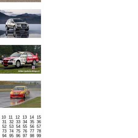
10
11
12
13
14
15
31
32
33
34
35
36
52
53
54
55
56
57
73
74
75
76
77
78
94
95
96
97
98
99