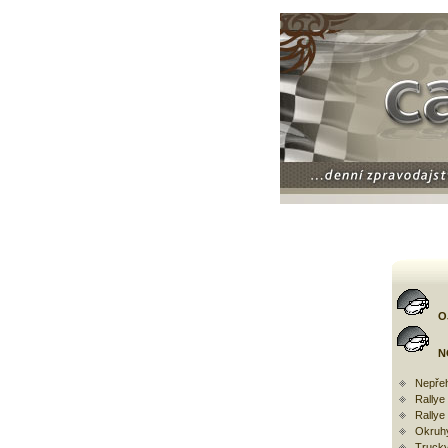
O
N
Nepřeh
Rally
Rallye
Okruh
Trucky