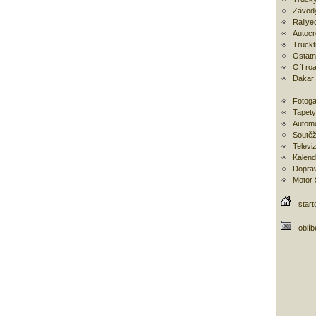
Závod
Rallye
Autoc
Trucktr
Ostatní
Off ro
Dakar
Fotoga
Tapety
Automo
Soutěž
Televi
Kalend
Doprav
Motor
start
oblí