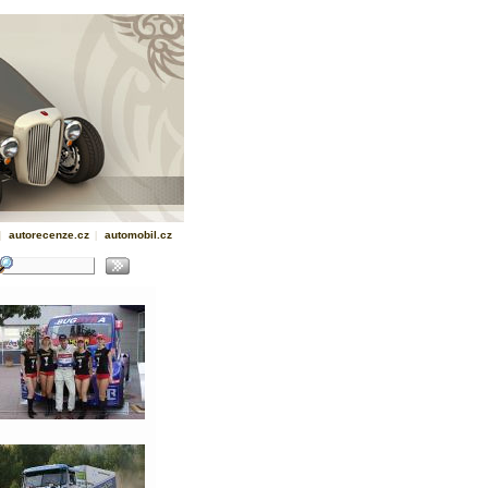
|
autorecenze.cz
|
automobil.cz