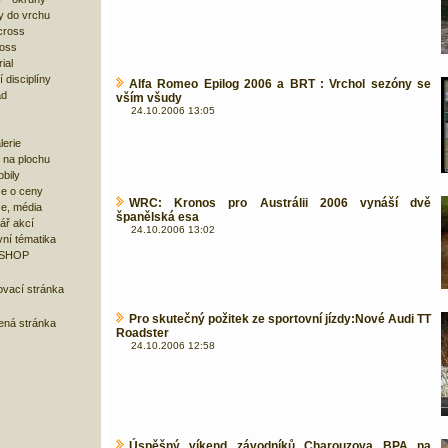
y do vrchu
cross
ross
ial
 disciplíny
Alfa Romeo Epilog 2006 a BRT : Vrchol sezóny se
ad
vším všudy
24.10.2006 13:05
lerie
 na plochu
bily
e o ceny
WRC: Kronos pro Austrálii 2006 vynáší dvě
ze, média
španělská esa
ář akcí
24.10.2006 13:02
ní tématika
 SHOP
ovací stránka
Pro skutečný požitek ze sportovní jízdy:Nové Audi TT
bená stránka
Roadster
24.10.2006 12:58
Úspěšný víkend závodníků Charouzova BPA na