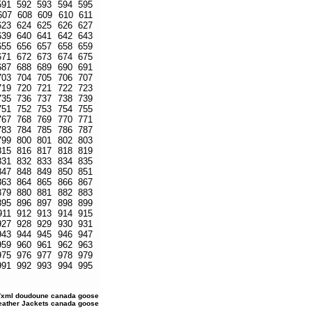
591
592
593
594
595
607
608
609
610
611
623
624
625
626
627
639
640
641
642
643
655
656
657
658
659
671
672
673
674
675
687
688
689
690
691
703
704
705
706
707
719
720
721
722
723
735
736
737
738
739
751
752
753
754
755
767
768
769
770
771
783
784
785
786
787
799
800
801
802
803
815
816
817
818
819
831
832
833
834
835
847
848
849
850
851
863
864
865
866
867
879
880
881
882
883
895
896
897
898
899
911
912
913
914
915
927
928
929
930
931
943
944
945
946
947
959
960
961
962
963
975
976
977
978
979
991
992
993
994
995
/xml
doudoune canada goose
Leather Jackets
canada goose