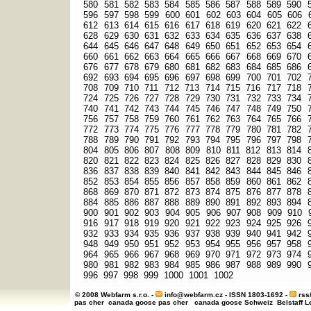
580
581
582
583
584
585
586
587
588
589
590
596
597
598
599
600
601
602
603
604
605
606
612
613
614
615
616
617
618
619
620
621
622
628
629
630
631
632
633
634
635
636
637
638
644
645
646
647
648
649
650
651
652
653
654
660
661
662
663
664
665
666
667
668
669
670
676
677
678
679
680
681
682
683
684
685
686
692
693
694
695
696
697
698
699
700
701
702
708
709
710
711
712
713
714
715
716
717
718
724
725
726
727
728
729
730
731
732
733
734
740
741
742
743
744
745
746
747
748
749
750
756
757
758
759
760
761
762
763
764
765
766
772
773
774
775
776
777
778
779
780
781
782
788
789
790
791
792
793
794
795
796
797
798
804
805
806
807
808
809
810
811
812
813
814
820
821
822
823
824
825
826
827
828
829
830
836
837
838
839
840
841
842
843
844
845
846
852
853
854
855
856
857
858
859
860
861
862
868
869
870
871
872
873
874
875
876
877
878
884
885
886
887
888
889
890
891
892
893
894
900
901
902
903
904
905
906
907
908
909
910
916
917
918
919
920
921
922
923
924
925
926
932
933
934
935
936
937
938
939
940
941
942
948
949
950
951
952
953
954
955
956
957
958
964
965
966
967
968
969
970
971
972
973
974
980
981
982
983
984
985
986
987
988
989
990
996
997
998
999
1000
1001
1002
© 2008 Webfarm s.r.o. -
info@webfarm.cz
- ISSN 1803-1692 -
rss
pas cher
canada goose pas cher
canada goose Schweiz
Belstaff 