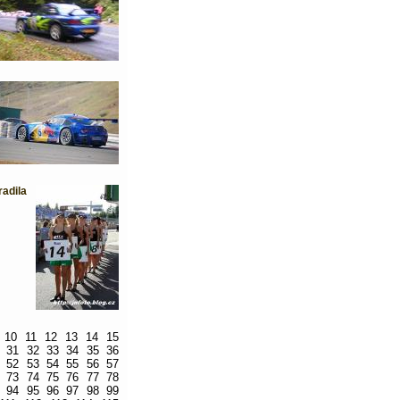
adila
10
11
12
13
14
15
31
32
33
34
35
36
52
53
54
55
56
57
73
74
75
76
77
78
94
95
96
97
98
99