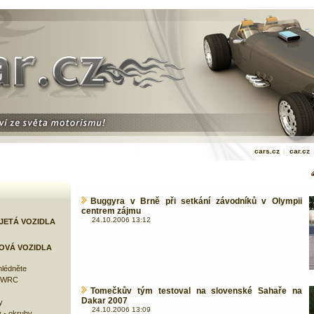
cars.cz
|
car.cz
Buggyra v Brně při setkání závodníků v Olympii
centrem zájmu
24.10.2006 13:12
JETÁ VOZIDLA
OVÁ VOZIDLA
lédněte
e WRC
Tomečkův tým testoval na slovenské Sahaře na
Dakar 2007
y
24.10.2006 13:09
 - okruhy