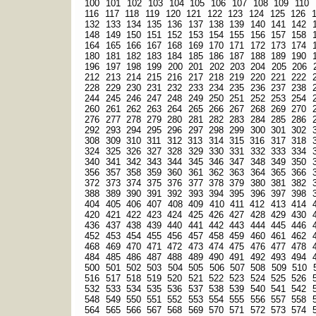
100
101
102
103
104
105
106
107
108
109
110
116
117
118
119
120
121
122
123
124
125
126
132
133
134
135
136
137
138
139
140
141
142
148
149
150
151
152
153
154
155
156
157
158
164
165
166
167
168
169
170
171
172
173
174
180
181
182
183
184
185
186
187
188
189
190
196
197
198
199
200
201
202
203
204
205
206
212
213
214
215
216
217
218
219
220
221
222
228
229
230
231
232
233
234
235
236
237
238
244
245
246
247
248
249
250
251
252
253
254
260
261
262
263
264
265
266
267
268
269
270
276
277
278
279
280
281
282
283
284
285
286
292
293
294
295
296
297
298
299
300
301
302
308
309
310
311
312
313
314
315
316
317
318
324
325
326
327
328
329
330
331
332
333
334
340
341
342
343
344
345
346
347
348
349
350
356
357
358
359
360
361
362
363
364
365
366
372
373
374
375
376
377
378
379
380
381
382
388
389
390
391
392
393
394
395
396
397
398
404
405
406
407
408
409
410
411
412
413
414
420
421
422
423
424
425
426
427
428
429
430
436
437
438
439
440
441
442
443
444
445
446
452
453
454
455
456
457
458
459
460
461
462
468
469
470
471
472
473
474
475
476
477
478
484
485
486
487
488
489
490
491
492
493
494
500
501
502
503
504
505
506
507
508
509
510
516
517
518
519
520
521
522
523
524
525
526
532
533
534
535
536
537
538
539
540
541
542
548
549
550
551
552
553
554
555
556
557
558
564
565
566
567
568
569
570
571
572
573
574