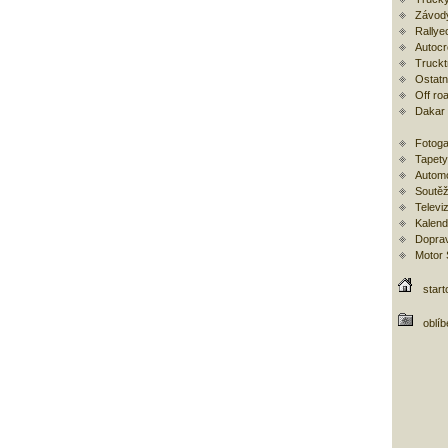
Závod
Rallye
Autoc
Trucktr
Ostatní
Off ro
Dakar
Fotoga
Tapety
Automo
Soutěž
Televi
Kalend
Doprav
Motor
start
oblí