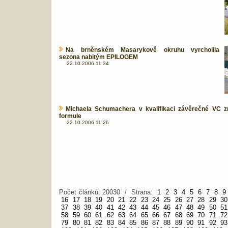
Na brněnském Masarykově okruhu vyrcholila
sezona nabitým EPILOGEM
22.10.2006 11:34
Michaela Schumachera v kvalifikaci závěrečné VC zr
formule
22.10.2006 11:26
Počet článků: 20030 / Strana:
1
2
3
4
5
6
7
8
9
16
17
18
19
20
21
22
23
24
25
26
27
28
29
30
37
38
39
40
41
42
43
44
45
46
47
48
49
50
51
58
59
60
61
62
63
64
65
66
67
68
69
70
71
72
79
80
81
82
83
84
85
86
87
88
89
90
91
92
93