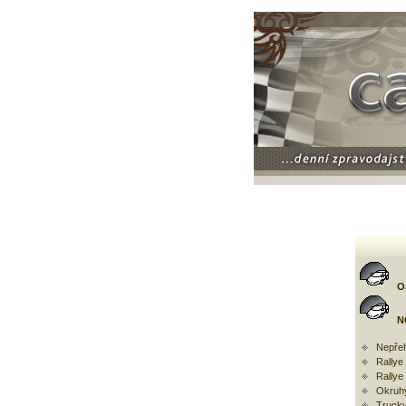
O
N
Nepřeh
Rally
Rallye
Okruh
Trucky