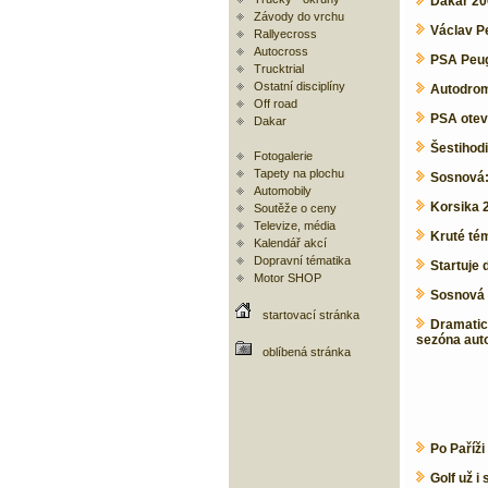
Dakar 200
Závody do vrchu
Václav Pe
Rallyecross
Autocross
PSA Peug
Trucktrial
Ostatní disciplíny
Autodrom
Off road
PSA otev
Dakar
Šestihod
Fotogalerie
Tapety na plochu
Sosnová: 
Automobily
Korsika 
Soutěže o ceny
Televize, média
Kruté té
Kalendář akcí
Dopravní tématika
Startuje 
Motor SHOP
Sosnová :
startovací stránka
Dramatic
sezóna aut
oblíbená stránka
Po Paříž
Golf už i