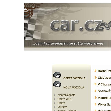
Horn: Pet
OMV zvyš
OJETÁ VOZIDLA
V Chorvat
NOVÁ VOZIDLA
Sosnová:
Nepřehlédněte
Motorist
Rallye WRC
Rallye
Viktor Sz
Okruhy
Trucky - okruhy