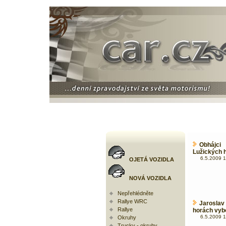
Obhájci
Lužických h
6.5.2009 1
OJETÁ VOZIDLA
NOVÁ VOZIDLA
Nepřehlédněte
Rallye WRC
Jaroslav
Rallye
horách vybo
6.5.2009 1
Okruhy
Trucky - okruhy