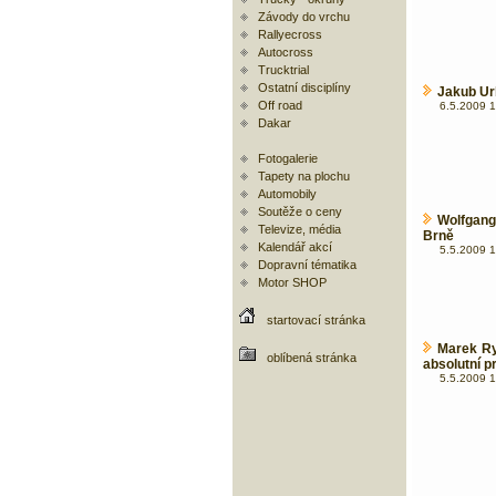
Závody do vrchu
Rallyecross
Autocross
Trucktrial
Ostatní disciplíny
Jakub Ur
Off road
6.5.2009 1
Dakar
Fotogalerie
Tapety na plochu
Automobily
Soutěže o ceny
Wolfgan
Televize, média
Brně
Kalendář akcí
5.5.2009 1
Dopravní tématika
Motor SHOP
startovací stránka
Marek Ry
oblíbená stránka
absolutní pr
5.5.2009 1