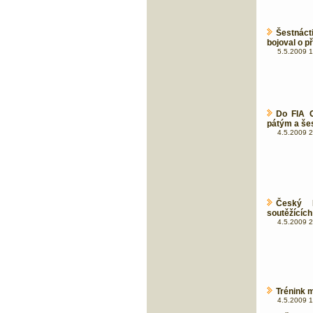
Šestnác
bojoval o př
5.5.2009 1
Do FIA G
pátým a še
4.5.2009 2
Český K
soutěžících
4.5.2009 2
Trénink m
4.5.2009 1