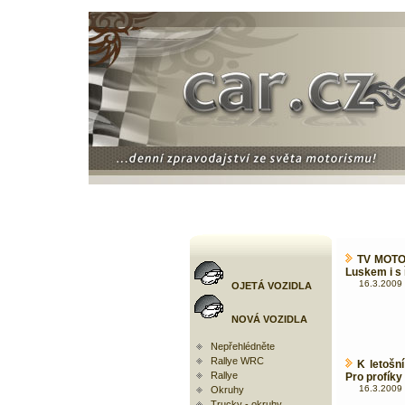
TV MOTOR
Luskem i s
16.3.2009 
OJETÁ VOZIDLA
NOVÁ VOZIDLA
Nepřehlédněte
Rallye WRC
K letošn
Rallye
Pro profíky
16.3.2009 
Okruhy
Trucky - okruhy