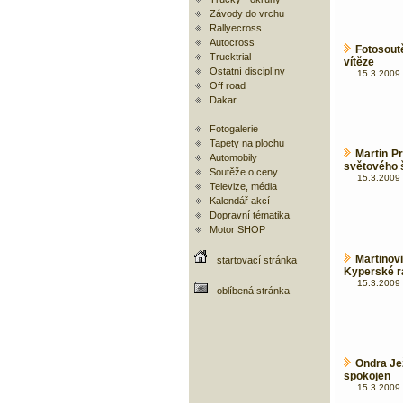
Závody do vrchu
Rallyecross
Autocross
Fotosout
Trucktrial
vítěze
Ostatní disciplíny
15.3.2009 
Off road
Dakar
Fotogalerie
Tapety na plochu
Martin P
Automobily
světového 
Soutěže o ceny
15.3.2009 
Televize, média
Kalendář akcí
Dopravní tématika
Motor SHOP
Martino
startovací stránka
Kyperské r
15.3.2009 
oblíbená stránka
Ondra Jež
spokojen
15.3.2009 