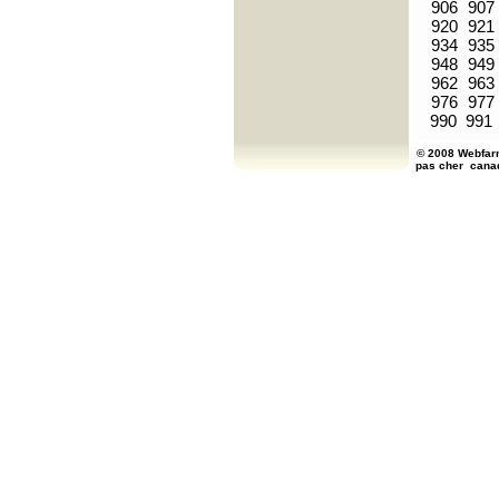
906
907
920
921
934
935
948
949
962
963
976
977
990
991
© 2008 Webfarm
pas cher
cana