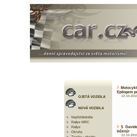
Motocykl
Epilogem p
22.10.2010
OJETÁ VOZIDLA
NOVÁ VOZIDLA
Nepřehlédněte
Rallye WRC
S David
Rallye
inženýr
Okruhy
22.10.2010
Trucky - okruhy