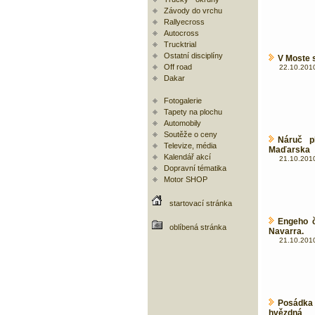
Závody do vrchu
Rallyecross
Autocross
Trucktrial
Ostatní disciplíny
V Moste s
Off road
22.10.2010
Dakar
Fotogalerie
Tapety na plochu
Automobily
Soutěže o ceny
Náruč p
Televize, média
Maďarska
Kalendář akcí
21.10.2010
Dopravní tématika
Motor SHOP
startovací stránka
Engeho 
oblíbená stránka
Navarra.
21.10.2010
Posádka 
hvězdná