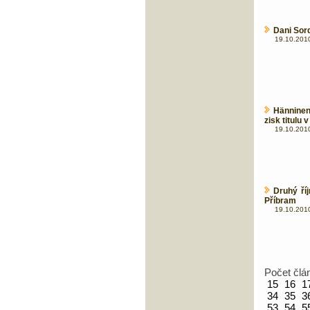
Dani Sor
19.10.2010
Hänninen
zisk titulu 
19.10.2010
Druhý ří
Příbram
19.10.2010
Počet člá
15
16
1
34
35
3
53
54
5