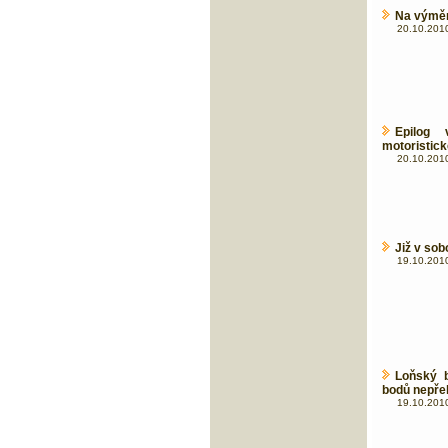
Na výměnu
20.10.2010
Epilog 
motoristic
20.10.2010
Již v so
19.10.2010
Loňský b
bodů nepře
19.10.2010