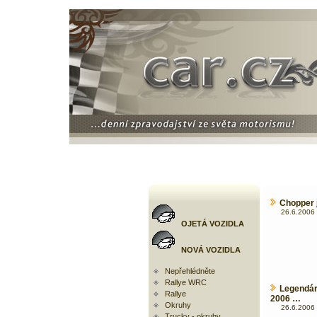
Chopper j
26.6.2006 
OJETÁ VOZIDLA
NOVÁ VOZIDLA
Nepřehlédněte
Rallye WRC
Legendár
Rallye
2006 …
Okruhy
26.6.2006 
Trucky - okruhy