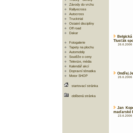
Závody do vrchu
Rallyecross
Autocross
Trucktrial
Ostatní disciplíny
Off road
Dakar
Belgická
Tlusťák sp
Fotogalerie
26.6.2006 
Tapety na plochu
Automobily
Soutěže o ceny
Televize, média
Kalendář akcí
Dopravní tématika
Ondřej J
Motor SHOP
26.6.2006 
startovací stránka
oblíbená stránka
Jan Kope
maďarské R
23.6.2006 