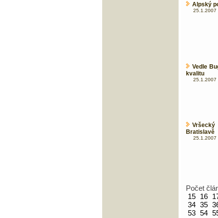
Alpský p
25.1.2007 
Vedle Bu
kvalitu
25.1.2007 
Vršecký
Bratislavě
25.1.2007 
Počet člá
15
16
1
34
35
3
53
54
5