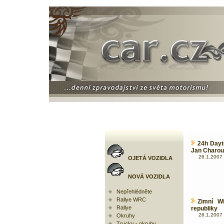
24h Dayt
Jan Charou
26.1.2007 
OJETÁ VOZIDLA
NOVÁ VOZIDLA
Nepřehlédněte
Rallye WRC
Zimní W
Rallye
republiky
26.1.2007 
Okruhy
Trucky - okruhy