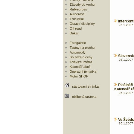
Závody do vrchu
Rallyecross
Autocross
Trucktrial
Intercont
Ostatní disciplíny
26.1.2007 
Off road
Dakar
Fotogalerie
Tapety na plochu
Automobily
Slovenská
Soutěže o ceny
26.1.2007 
Televize, média
Kalendář akcí
Dopravní tématika
Motor SHOP
Plošiná
startovací stránka
Kalendář z
26.1.2007 
oblíbená stránka
Ve Švéds
26.1.2007 