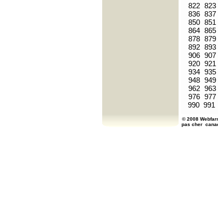
822
823
836
837
850
851
864
865
878
879
892
893
906
907
920
921
934
935
948
949
962
963
976
977
990
991
© 2008 Webfarm
pas cher
cana