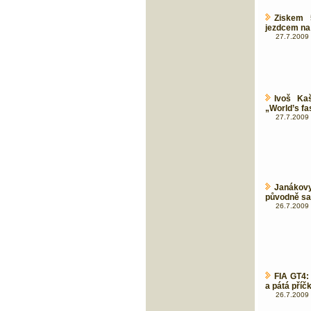
Ziskem 
jezdcem na 
27.7.2009 
Ivoš Kaš
„World’s f
27.7.2009 
Janákov
původně sa
26.7.2009 
FIA GT4: 
a pátá příč
26.7.2009 