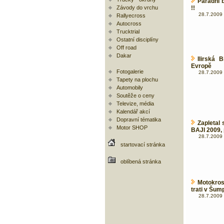
Parádní 
Závody do vrchu
!!
28.7.2009 
Rallyecross
Autocross
Trucktrial
Ostatní disciplíny
Off road
Dakar
Ilirská 
Evropě
Fotogalerie
28.7.2009 
Tapety na plochu
Automobily
Soutěže o ceny
Televize, média
Kalendář akcí
Dopravní tématika
Zapletal
Motor SHOP
BAJI 2009, 
28.7.2009 
startovací stránka
oblíbená stránka
Motokros
trati v Šum
28.7.2009 