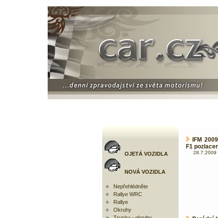
IFM 2009
F1 pozlacen
28.7.2009 
OJETÁ VOZIDLA
NOVÁ VOZIDLA
Nepřehlédněte
Rallye WRC
Rallye
Okruhy
Trucky - okruhy