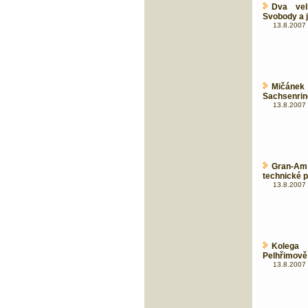
Dva vel
Svobody a j
13.8.2007 
Mičánek
Sachsenring
13.8.2007 
Gran-Am
technické 
13.8.2007 
Kolega 
Pelhřimově 
13.8.2007 