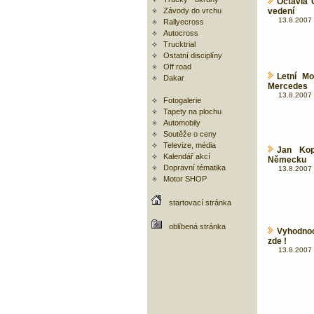
Octavia C
Závody do vrchu
vedení
13.8.2007 
Rallyecross
Autocross
Trucktrial
Ostatní disciplíny
Off road
Letní M
Dakar
Mercedes
13.8.2007 
Fotogalerie
Tapety na plochu
Automobily
Soutěže o ceny
Televize, média
Jan Kop
Kalendář akcí
Německu
Dopravní tématika
13.8.2007 
Motor SHOP
startovací stránka
oblíbená stránka
Vyhodno
zde !
13.8.2007 