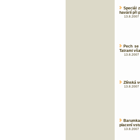
Speciál 
havárií při 
13.8.2007 
Pech se 
Tatrami vš
13.8.2007 
Zlínská v
13.8.2007 
Barumka
placení vst
13.8.2007 