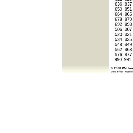
836
837
850
851
864
865
878
879
892
893
906
907
920
921
934
935
948
949
962
963
976
977
990
991
© 2008 Webfarm
pas cher
cana