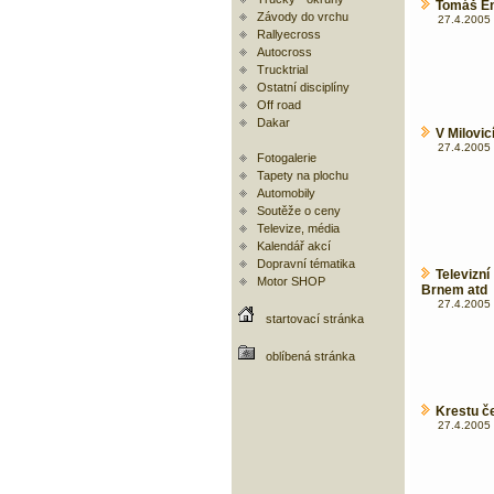
Tomáš En
Závody do vrchu
27.4.2005 
Rallyecross
Autocross
Trucktrial
Ostatní disciplíny
Off road
Dakar
V Milovic
27.4.2005 
Fotogalerie
Tapety na plochu
Automobily
Soutěže o ceny
Televize, média
Kalendář akcí
Dopravní tématika
Televizn
Motor SHOP
Brnem atd
27.4.2005 
startovací stránka
oblíbená stránka
Krestu č
27.4.2005 