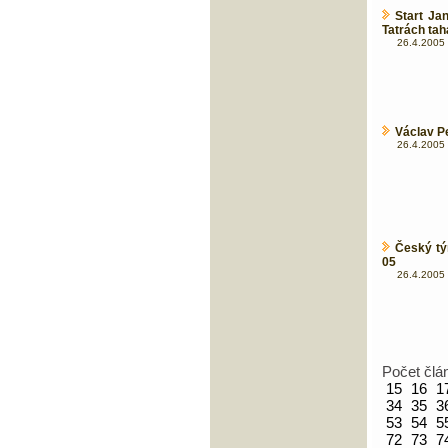
Start Ja
Tatrách ta
26.4.2005 
Václav P
26.4.2005 
Český t
05
26.4.2005 
Počet člá
15
16
1
34
35
3
53
54
5
72
73
7