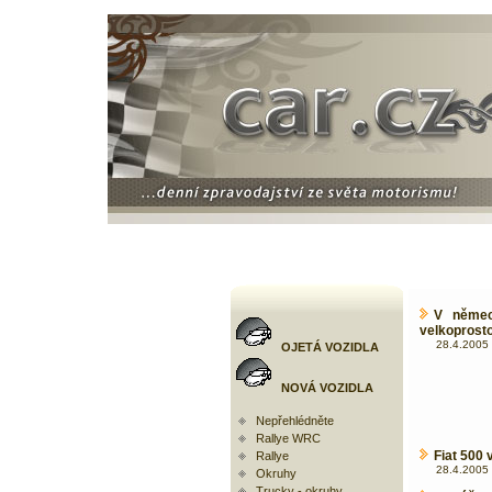
V němec
velkoprosto
28.4.2005 
OJETÁ VOZIDLA
NOVÁ VOZIDLA
Nepřehlédněte
Rallye WRC
Fiat 500 
Rallye
28.4.2005 
Okruhy
Trucky - okruhy