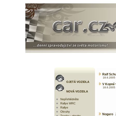
Ralf Sch
18.6.2005 
OJETÁ VOZIDLA
V Kopné v
18.6.2005 
NOVÁ VOZIDLA
Nepřehlédněte
Rallye WRC
Rallye
Okruhy
Nogaro 2
Trucky - okruhy