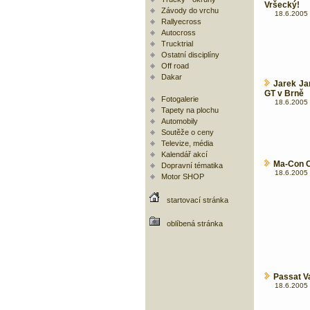
Vršecký!
Závody do vrchu
18.6.2005 
Rallyecross
Autocross
Trucktrial
Ostatní disciplíny
Off road
Dakar
Jarek Ja
GT v Brně
Fotogalerie
18.6.2005 
Tapety na plochu
Automobily
Soutěže o ceny
Televize, média
Kalendář akcí
Ma-Con C
Dopravní tématika
18.6.2005 
Motor SHOP
startovací stránka
oblíbená stránka
Passat Va
18.6.2005 