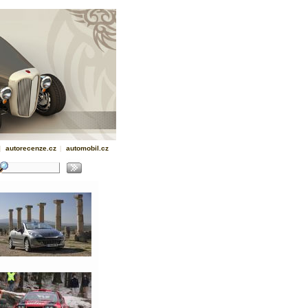
|
autorecenze.cz
|
automobil.cz