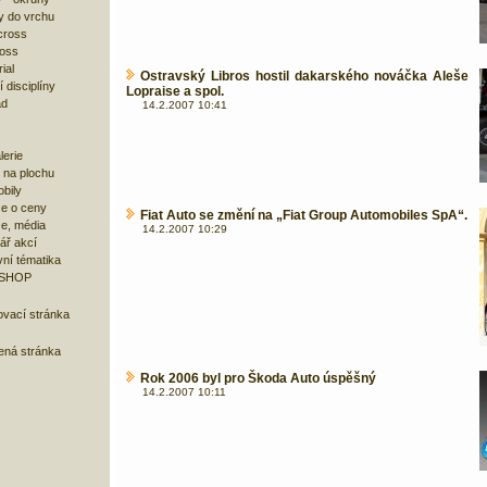
y do vrchu
cross
ross
ial
Ostravský Libros hostil dakarského nováčka Aleše
 disciplíny
Lopraise a spol.
ad
14.2.2007 10:41
lerie
 na plochu
bily
e o ceny
Fiat Auto se změní na „Fiat Group Automobiles SpA“.
ze, média
14.2.2007 10:29
ář akcí
ní tématika
 SHOP
ovací stránka
bená stránka
Rok 2006 byl pro Škoda Auto úspěšný
14.2.2007 10:11