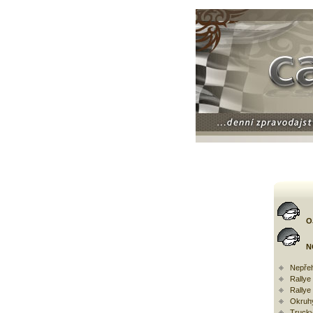
O
N
Nepřeh
Rally
Rallye
Okruh
Trucky