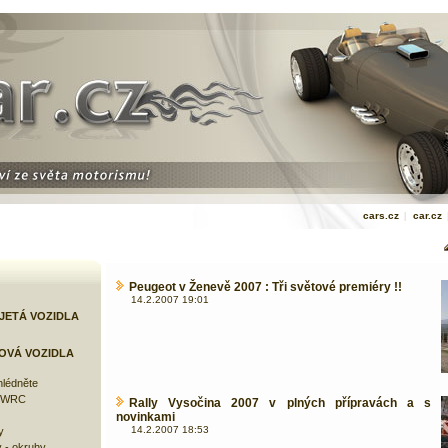
cars.cz
|
car.cz
Peugeot v Ženevě 2007 : Tři světové premiéry !!
14.2.2007 19:01
JETÁ VOZIDLA
OVÁ VOZIDLA
lédněte
e WRC
Rally Vysočina 2007 v plných přípravách a s
novinkami
14.2.2007 18:53
y
 - okruhy