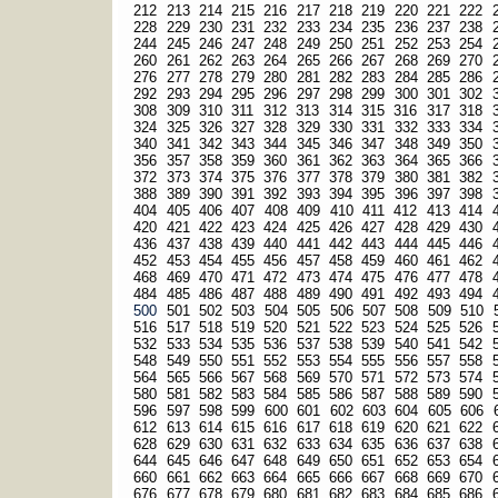
212
213
214
215
216
217
218
219
220
221
222
228
229
230
231
232
233
234
235
236
237
238
244
245
246
247
248
249
250
251
252
253
254
260
261
262
263
264
265
266
267
268
269
270
276
277
278
279
280
281
282
283
284
285
286
292
293
294
295
296
297
298
299
300
301
302
308
309
310
311
312
313
314
315
316
317
318
324
325
326
327
328
329
330
331
332
333
334
340
341
342
343
344
345
346
347
348
349
350
356
357
358
359
360
361
362
363
364
365
366
372
373
374
375
376
377
378
379
380
381
382
388
389
390
391
392
393
394
395
396
397
398
404
405
406
407
408
409
410
411
412
413
414
420
421
422
423
424
425
426
427
428
429
430
436
437
438
439
440
441
442
443
444
445
446
452
453
454
455
456
457
458
459
460
461
462
468
469
470
471
472
473
474
475
476
477
478
484
485
486
487
488
489
490
491
492
493
494
500
501
502
503
504
505
506
507
508
509
510
516
517
518
519
520
521
522
523
524
525
526
532
533
534
535
536
537
538
539
540
541
542
548
549
550
551
552
553
554
555
556
557
558
564
565
566
567
568
569
570
571
572
573
574
580
581
582
583
584
585
586
587
588
589
590
596
597
598
599
600
601
602
603
604
605
606
612
613
614
615
616
617
618
619
620
621
622
628
629
630
631
632
633
634
635
636
637
638
644
645
646
647
648
649
650
651
652
653
654
660
661
662
663
664
665
666
667
668
669
670
676
677
678
679
680
681
682
683
684
685
686