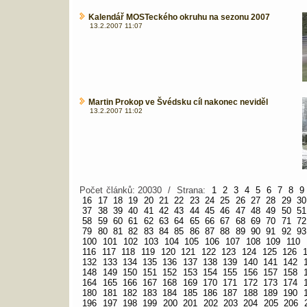
Kalendář MOSTeckého okruhu na sezonu 2007
13.2.2007 11:07
Martin Prokop ve Švédsku cíl nakonec neviděl
13.2.2007 11:02
Počet článků: 20030 / Strana:
1
2
3
4
5
6
7
8
9
16
17
18
19
20
21
22
23
24
25
26
27
28
29
30
37
38
39
40
41
42
43
44
45
46
47
48
49
50
51
58
59
60
61
62
63
64
65
66
67
68
69
70
71
72
79
80
81
82
83
84
85
86
87
88
89
90
91
92
93
100
101
102
103
104
105
106
107
108
109
110
116
117
118
119
120
121
122
123
124
125
126
132
133
134
135
136
137
138
139
140
141
142
148
149
150
151
152
153
154
155
156
157
158
164
165
166
167
168
169
170
171
172
173
174
180
181
182
183
184
185
186
187
188
189
190
196
197
198
199
200
201
202
203
204
205
206