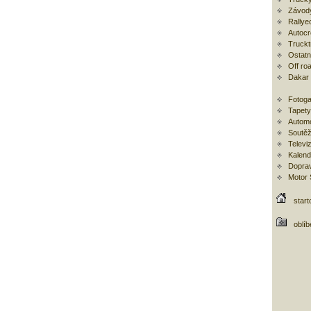
Závod
Rallye
Autoc
Trucktr
Ostatní
Off ro
Dakar
Fotoga
Tapety
Automo
Soutěž
Televi
Kalend
Doprav
Motor
start
oblí