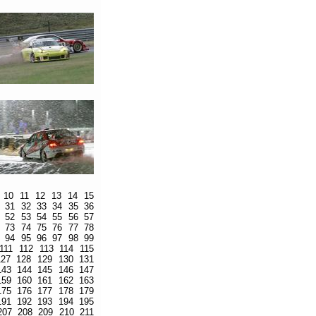
10
11
12
13
14
15
31
32
33
34
35
36
52
53
54
55
56
57
73
74
75
76
77
78
94
95
96
97
98
99
111
112
113
114
115
127
128
129
130
131
143
144
145
146
147
159
160
161
162
163
175
176
177
178
179
191
192
193
194
195
207
208
209
210
211