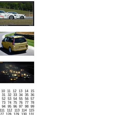
10
11
12
13
14
15
31
32
33
34
35
36
52
53
54
55
56
57
73
74
75
76
77
78
94
95
96
97
98
99
111
112
113
114
115
127
128
129
130
131