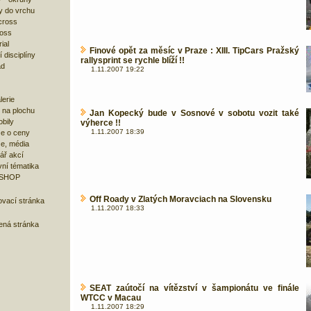
y do vrchu
cross
ross
ial
Finové opět za měsíc v Praze : XIII. TipCars Pražský
 disciplíny
rallysprint se rychle blíží !!
ad
1.11.2007 19:22
lerie
 na plochu
Jan Kopecký bude v Sosnové v sobotu vozit také
bily
výherce !!
1.11.2007 18:39
e o ceny
ze, média
ář akcí
ní tématika
 SHOP
Off Roady v Zlatých Moravciach na Slovensku
ovací stránka
1.11.2007 18:33
bená stránka
SEAT zaútočí na vítězství v šampionátu ve finále
WTCC v Macau
1.11.2007 18:29