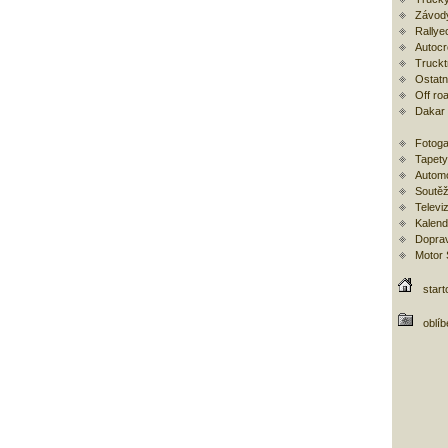
Závod
Rallye
Autoc
Trucktr
Ostatní
Off ro
Dakar
Fotoga
Tapety
Automo
Soutěž
Televi
Kalend
Doprav
Motor
start
oblí