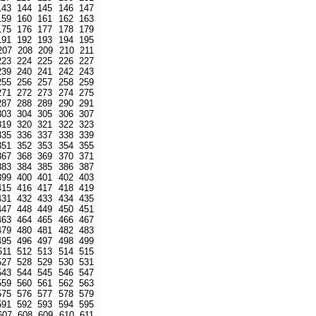
143
144
145
146
147
159
160
161
162
163
175
176
177
178
179
191
192
193
194
195
207
208
209
210
211
223
224
225
226
227
239
240
241
242
243
255
256
257
258
259
271
272
273
274
275
287
288
289
290
291
303
304
305
306
307
319
320
321
322
323
335
336
337
338
339
351
352
353
354
355
367
368
369
370
371
383
384
385
386
387
399
400
401
402
403
415
416
417
418
419
431
432
433
434
435
447
448
449
450
451
463
464
465
466
467
479
480
481
482
483
495
496
497
498
499
511
512
513
514
515
527
528
529
530
531
543
544
545
546
547
559
560
561
562
563
575
576
577
578
579
591
592
593
594
595
607
608
609
610
611