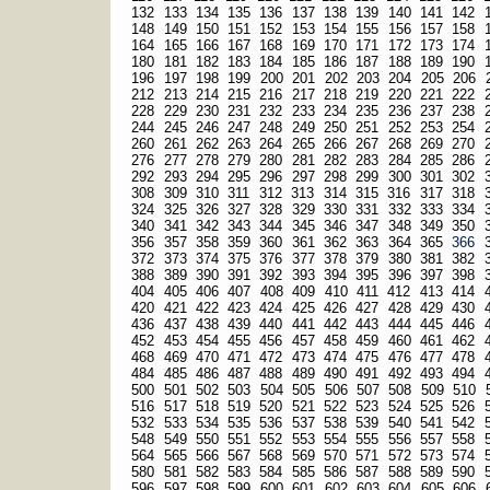
132
133
134
135
136
137
138
139
140
141
142
148
149
150
151
152
153
154
155
156
157
158
164
165
166
167
168
169
170
171
172
173
174
180
181
182
183
184
185
186
187
188
189
190
196
197
198
199
200
201
202
203
204
205
206
212
213
214
215
216
217
218
219
220
221
222
228
229
230
231
232
233
234
235
236
237
238
244
245
246
247
248
249
250
251
252
253
254
260
261
262
263
264
265
266
267
268
269
270
276
277
278
279
280
281
282
283
284
285
286
292
293
294
295
296
297
298
299
300
301
302
308
309
310
311
312
313
314
315
316
317
318
324
325
326
327
328
329
330
331
332
333
334
340
341
342
343
344
345
346
347
348
349
350
356
357
358
359
360
361
362
363
364
365
366
372
373
374
375
376
377
378
379
380
381
382
388
389
390
391
392
393
394
395
396
397
398
404
405
406
407
408
409
410
411
412
413
414
420
421
422
423
424
425
426
427
428
429
430
436
437
438
439
440
441
442
443
444
445
446
452
453
454
455
456
457
458
459
460
461
462
468
469
470
471
472
473
474
475
476
477
478
484
485
486
487
488
489
490
491
492
493
494
500
501
502
503
504
505
506
507
508
509
510
516
517
518
519
520
521
522
523
524
525
526
532
533
534
535
536
537
538
539
540
541
542
548
549
550
551
552
553
554
555
556
557
558
564
565
566
567
568
569
570
571
572
573
574
580
581
582
583
584
585
586
587
588
589
590
596
597
598
599
600
601
602
603
604
605
606