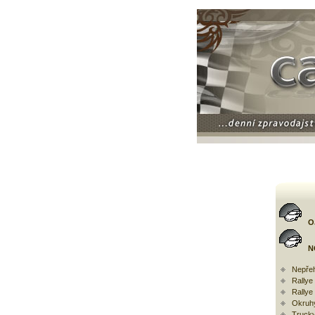
O
N
Nepřeh
Rally
Rallye
Okruh
Trucky