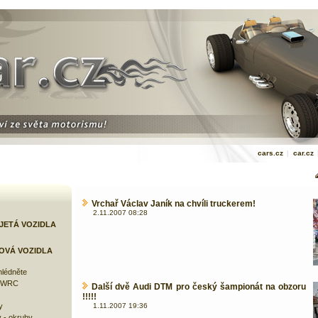
cars.cz
|
car.cz
Vrchař Václav Janík na chvíli truckerem!
2.11.2007 08:28
JETÁ VOZIDLA
OVÁ VOZIDLA
lédněte
e WRC
Další dvě Audi DTM pro český šampionát na obzoru
!!!!!
y
1.11.2007 19:36
 - okruhy