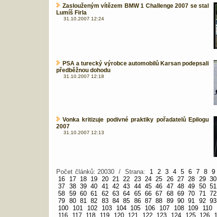
Zaslouženým vítězem BMW 1 Challenge 2007 se stal
Lumíš Firla
31.10.2007 12:24
PSA a turecký výrobce automobilů Karsan podepsali
předběžnou dohodu
31.10.2007 12:18
Vonka kritizuje podivné praktiky pořadatelů Epilogu
2007
31.10.2007 12:13
Počet článků: 20030 / Strana:
1
2
3
4
5
6
7
8
9
16
17
18
19
20
21
22
23
24
25
26
27
28
29
30
37
38
39
40
41
42
43
44
45
46
47
48
49
50
51
58
59
60
61
62
63
64
65
66
67
68
69
70
71
72
79
80
81
82
83
84
85
86
87
88
89
90
91
92
93
100
101
102
103
104
105
106
107
108
109
110
116
117
118
119
120
121
122
123
124
125
126