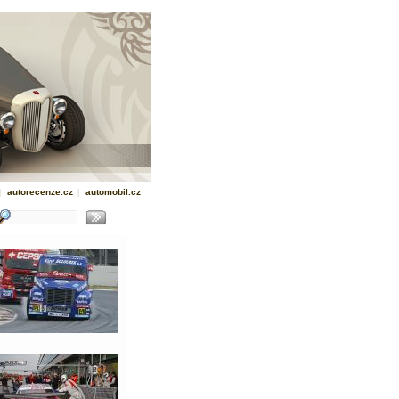
|
autorecenze.cz
|
automobil.cz