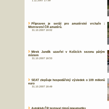
1.11.2007 17:59
Připraven je seriál pro amatérské vrchaře :
Mistrovství ČR amatérů.
31.10.2007 19:02
Mirek Jandík uzavřel v Košicích sezonu pátým
místem
31.10.2007 18:53
SEAT zlepšuje hospodářský výsledek o 109 milionů
euro
31.10.2007 18:49
Autoklub ČR testoval zimní pneumatiky