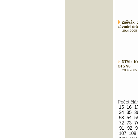
Zpěvák J
závodní dr
29.4.2005 
DTM : Ko
GTS V8
29.4.2005 
Počet člá
15
16
1
34
35
3
53
54
5
72
73
7
91
92
9
107
108