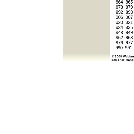
864
865
878
879
892
893
906
907
920
921
934
935
948
949
962
963
976
977
990
991
© 2008 Webfarm
pas cher
cana