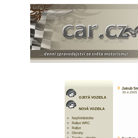
Jakub Smr
30.4.2005 
OJETÁ VOZIDLA
NOVÁ VOZIDLA
Nepřehlédněte
Rallye WRC
Rallye
Okruhy
Trucky - okruhy