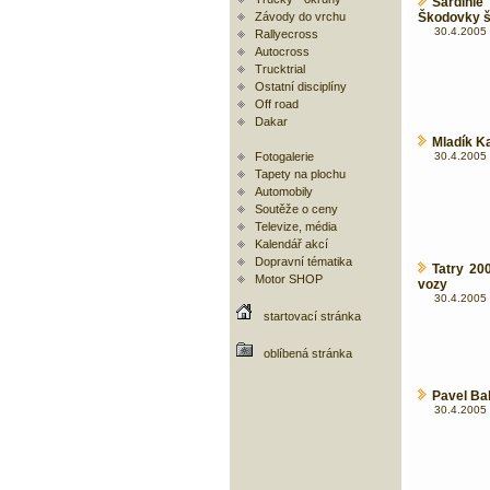
Sardinie
Závody do vrchu
Škodovky 
30.4.2005 
Rallyecross
Autocross
Trucktrial
Ostatní disciplíny
Off road
Dakar
Mladík Ka
Fotogalerie
30.4.2005 
Tapety na plochu
Automobily
Soutěže o ceny
Televize, média
Kalendář akcí
Dopravní tématika
Tatry 20
Motor SHOP
vozy
30.4.2005 
startovací stránka
oblíbená stránka
Pavel Bal
30.4.2005 