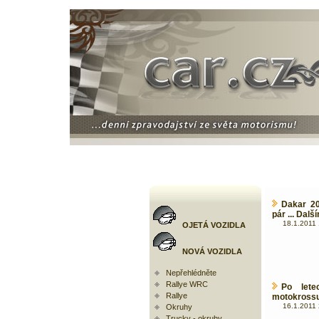
Dakar 20
pár ... Dal
18.1.2011 
OJETÁ VOZIDLA
NOVÁ VOZIDLA
Nepřehlédněte
Rallye WRC
Po lete
Rallye
motokrossu 
16.1.2011 
Okruhy
Trucky - okruhy