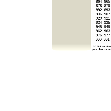
864
865
878
879
892
893
906
907
920
921
934
935
948
949
962
963
976
977
990
991
© 2008 Webfarm
pas cher
cana