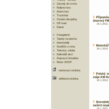
Závody do vrchu
Rallyecross
Autocross
Trucktrial
Připomí
Ostatní disciplíny
únorový FM
Off road
16.1.2011 
Dakar
Fotogalerie
Tapety na plochu
Automobily
Motorkář 
Soutěže o ceny
16.1.2011 
Televize, média
Kalendář akcí
Dopravní tématika
Motor SHOP
startovací stránka
Polský n
stáje KM R
oblíbená stránka
16.1.2011 
Novodobý
našich úsp
16.1.2011 