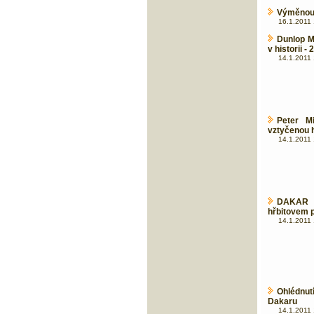
Výměnou 
16.1.2011 
Dunlop Mo
v historii -
14.1.2011 
Peter M
vztyčenou 
14.1.2011 
DAKAR 
hřbitovem 
14.1.2011 
Ohlédnut
Dakaru
14.1.2011 