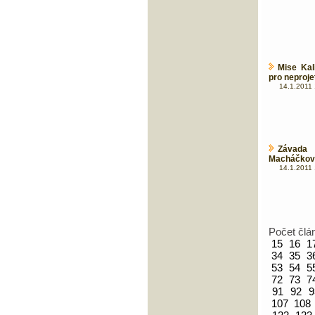
Mise Kal
pro neprojet
14.1.2011 
Závada 
Macháčkovi 
14.1.2011 
Počet člá
15
16
1
34
35
3
53
54
5
72
73
7
91
92
9
107
108