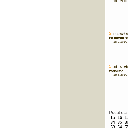
18.5.2010 
Testován
na novou s
18.5.2010 
Již o ví
zadarmo
18.5.2010 
Počet člá
15
16
1
34
35
3
53
54
5