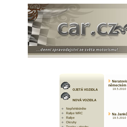
Nerato
německém
19.5.2010 
OJETÁ VOZIDLA
NOVÁ VOZIDLA
Nepřehlédněte
Rallye WRC
Na Jankó
Rallye
19.5.2010 
Okruhy
Trucky - okruhy