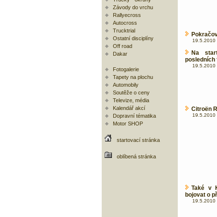
Závody do vrchu
Rallyecross
Autocross
Trucktrial
Pokračov
Ostatní disciplíny
19.5.2010 
Off road
Na star
Dakar
posledních 
19.5.2010 
Fotogalerie
Tapety na plochu
Automobily
Soutěže o ceny
Televize, média
Kalendář akcí
Citroën 
19.5.2010 
Dopravní tématika
Motor SHOP
startovací stránka
oblíbená stránka
Také v 
bojovat o p
19.5.2010 