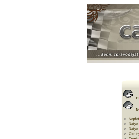
O
N
Nepřeh
Rally
Rallye
Okruh
Trucky