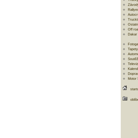
Závod
Rallye
Autoc
Trucktr
Ostatní
Off ro
Dakar
Fotoga
Tapety
Automo
Soutěž
Televi
Kalend
Doprav
Motor
start
oblí