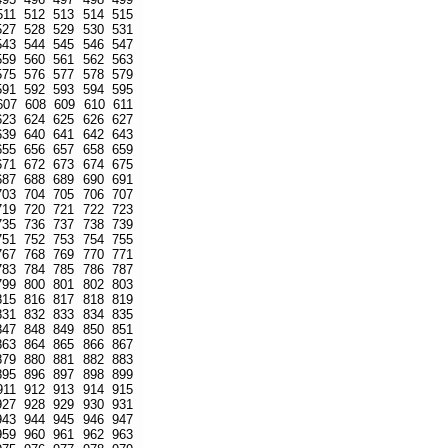
511
512
513
514
515
527
528
529
530
531
543
544
545
546
547
559
560
561
562
563
575
576
577
578
579
591
592
593
594
595
607
608
609
610
611
623
624
625
626
627
639
640
641
642
643
655
656
657
658
659
671
672
673
674
675
687
688
689
690
691
703
704
705
706
707
719
720
721
722
723
735
736
737
738
739
751
752
753
754
755
767
768
769
770
771
783
784
785
786
787
799
800
801
802
803
815
816
817
818
819
831
832
833
834
835
847
848
849
850
851
863
864
865
866
867
879
880
881
882
883
895
896
897
898
899
911
912
913
914
915
927
928
929
930
931
943
944
945
946
947
959
960
961
962
963