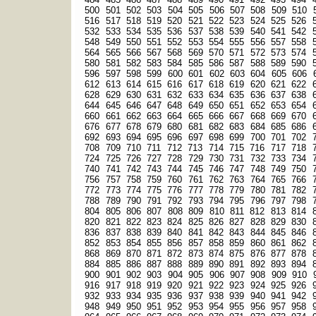
500
501
502
503
504
505
506
507
508
509
510
516
517
518
519
520
521
522
523
524
525
526
532
533
534
535
536
537
538
539
540
541
542
548
549
550
551
552
553
554
555
556
557
558
564
565
566
567
568
569
570
571
572
573
574
580
581
582
583
584
585
586
587
588
589
590
596
597
598
599
600
601
602
603
604
605
606
612
613
614
615
616
617
618
619
620
621
622
628
629
630
631
632
633
634
635
636
637
638
644
645
646
647
648
649
650
651
652
653
654
660
661
662
663
664
665
666
667
668
669
670
676
677
678
679
680
681
682
683
684
685
686
692
693
694
695
696
697
698
699
700
701
702
708
709
710
711
712
713
714
715
716
717
718
724
725
726
727
728
729
730
731
732
733
734
740
741
742
743
744
745
746
747
748
749
750
756
757
758
759
760
761
762
763
764
765
766
772
773
774
775
776
777
778
779
780
781
782
788
789
790
791
792
793
794
795
796
797
798
804
805
806
807
808
809
810
811
812
813
814
820
821
822
823
824
825
826
827
828
829
830
836
837
838
839
840
841
842
843
844
845
846
852
853
854
855
856
857
858
859
860
861
862
868
869
870
871
872
873
874
875
876
877
878
884
885
886
887
888
889
890
891
892
893
894
900
901
902
903
904
905
906
907
908
909
910
916
917
918
919
920
921
922
923
924
925
926
932
933
934
935
936
937
938
939
940
941
942
948
949
950
951
952
953
954
955
956
957
958