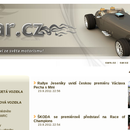
cars.cz
|
car.cz
Rallye Jeseníky uvidí českou premiéru Václava
Pecha s Mini
23.9.2011 22:56
JETÁ VOZIDLA
OVÁ VOZIDLA
lédněte
e WRC
ŠKODA se premiérově představí na Race of
Champions
23.9.2011 22:54
y
 - okruhy