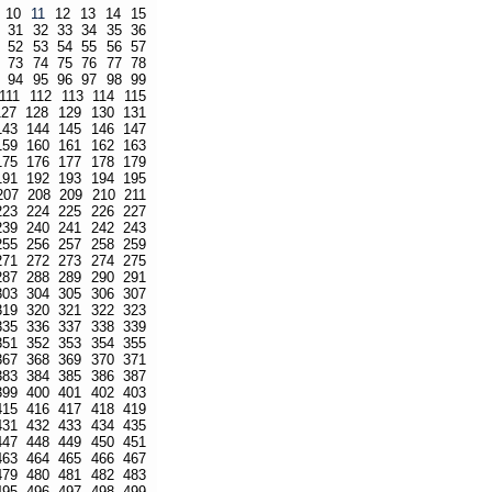
10
11
12
13
14
15
31
32
33
34
35
36
52
53
54
55
56
57
73
74
75
76
77
78
94
95
96
97
98
99
111
112
113
114
115
127
128
129
130
131
143
144
145
146
147
159
160
161
162
163
175
176
177
178
179
191
192
193
194
195
207
208
209
210
211
223
224
225
226
227
239
240
241
242
243
255
256
257
258
259
271
272
273
274
275
287
288
289
290
291
303
304
305
306
307
319
320
321
322
323
335
336
337
338
339
351
352
353
354
355
367
368
369
370
371
383
384
385
386
387
399
400
401
402
403
415
416
417
418
419
431
432
433
434
435
447
448
449
450
451
463
464
465
466
467
479
480
481
482
483
495
496
497
498
499