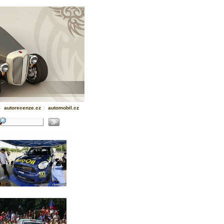
|
autorecenze.cz
|
automobil.cz