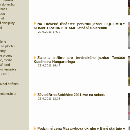
y do vrchu
cross
ross
ial
 disciplíny
Na Divácké třináctce potvrdili jezdci LIQUI MOLY
ad
KOMVET RACING TEAMU letošní suverenitu
22.9.2011 17:32
lerie
 na plochu
bily
e o ceny
Zlato a stříbro pro brněnského jezdce Tomáše
ze, média
Kusého na Hungaroringu
ář akcí
21.9.2011 16:47
ní tématika
 SHOP
ovací stránka
bená stránka
Závod Brno Soběšice 2011 zve na sobotu
21.9.2011 12:08
Podzimní cena Masarykova okruhu v Brně startuje v