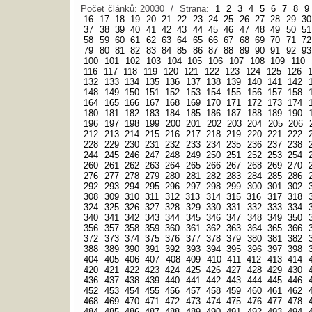
Počet článků: 20030 / Strana:
1
2
3
4
5
6
7
8
9
16
17
18
19
20
21
22
23
24
25
26
27
28
29
30
37
38
39
40
41
42
43
44
45
46
47
48
49
50
51
58
59
60
61
62
63
64
65
66
67
68
69
70
71
72
79
80
81
82
83
84
85
86
87
88
89
90
91
92
93
100
101
102
103
104
105
106
107
108
109
110
116
117
118
119
120
121
122
123
124
125
126
132
133
134
135
136
137
138
139
140
141
142
148
149
150
151
152
153
154
155
156
157
158
164
165
166
167
168
169
170
171
172
173
174
180
181
182
183
184
185
186
187
188
189
190
196
197
198
199
200
201
202
203
204
205
206
212
213
214
215
216
217
218
219
220
221
222
228
229
230
231
232
233
234
235
236
237
238
244
245
246
247
248
249
250
251
252
253
254
260
261
262
263
264
265
266
267
268
269
270
276
277
278
279
280
281
282
283
284
285
286
292
293
294
295
296
297
298
299
300
301
302
308
309
310
311
312
313
314
315
316
317
318
324
325
326
327
328
329
330
331
332
333
334
340
341
342
343
344
345
346
347
348
349
350
356
357
358
359
360
361
362
363
364
365
366
372
373
374
375
376
377
378
379
380
381
382
388
389
390
391
392
393
394
395
396
397
398
404
405
406
407
408
409
410
411
412
413
414
420
421
422
423
424
425
426
427
428
429
430
436
437
438
439
440
441
442
443
444
445
446
452
453
454
455
456
457
458
459
460
461
462
468
469
470
471
472
473
474
475
476
477
478
484
485
486
487
488
489
490
491
492
493
494