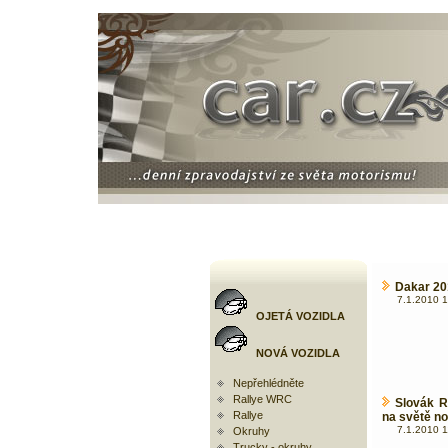
Dakar 201
7.1.2010 1
OJETÁ VOZIDLA
NOVÁ VOZIDLA
Nepřehlédněte
Rallye WRC
Slovák R
Rallye
na světě n
7.1.2010 1
Okruhy
Trucky - okruhy