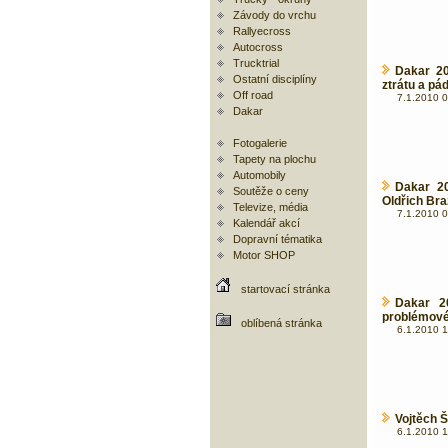
Závody do vrchu
Rallyecross
Autocross
Trucktrial
Dakar 20
Ostatní disciplíny
ztrátu a pá
Off road
7.1.2010 0
Dakar
Fotogalerie
Tapety na plochu
Automobily
Dakar 20
Soutěže o ceny
Oldřich Bra
Televize, média
7.1.2010 0
Kalendář akcí
Dopravní tématika
Motor SHOP
startovací stránka
Dakar 20
problémové
oblíbená stránka
6.1.2010 1
Vojtěch Š
6.1.2010 1