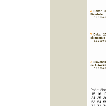
Dakar 20
Fiambale
5.1.2010 0
Dakar 20
písku stále
5.1.2010 0
Slovensk
na Autoslid
5.1.2010 0
Počet člá
15
16
1
34
35
3
53
54
5
72
73
7