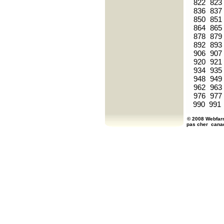
822
823
836
837
850
851
864
865
878
879
892
893
906
907
920
921
934
935
948
949
962
963
976
977
990
991
© 2008 Webfarm
pas cher
cana