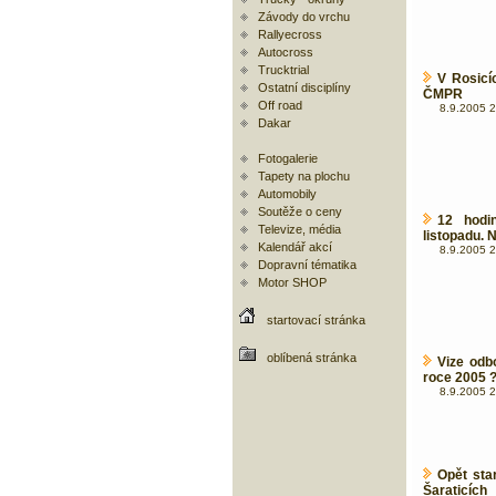
Závody do vrchu
Rallyecross
Autocross
Trucktrial
V Rosicí
Ostatní disciplíny
ČMPR
Off road
8.9.2005 2
Dakar
Fotogalerie
Tapety na plochu
Automobily
Soutěže o ceny
12 hodi
Televize, média
listopadu. 
Kalendář akcí
8.9.2005 2
Dopravní tématika
Motor SHOP
startovací stránka
oblíbená stránka
Vize odb
roce 2005 
8.9.2005 2
Opět sta
Šaraticích