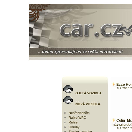
Ecce Hom
8.9.2005 2
OJETÁ VOZIDLA
NOVÁ VOZIDLA
Nepřehlédněte
Rallye WRC
Colin Mc
Rallye
návratu do
Okruhy
8.9.2005 2
Trucky - okruhy