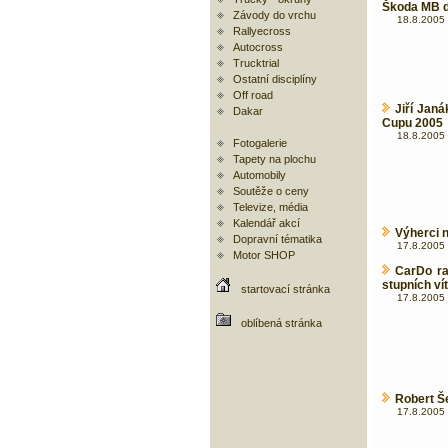
Škoda MB d
Závody do vrchu
18.8.2005 
Rallyecross
Autocross
Trucktrial
Ostatní disciplíny
Off road
Jiří Jan
Dakar
Cupu 2005
18.8.2005 
Fotogalerie
Tapety na plochu
Automobily
Soutěže o ceny
Televize, média
Kalendář akcí
Výherci 
Dopravní tématika
17.8.2005 
Motor SHOP
CarDo ra
stupních ví
startovací stránka
17.8.2005 
oblíbená stránka
Robert Š
17.8.2005 