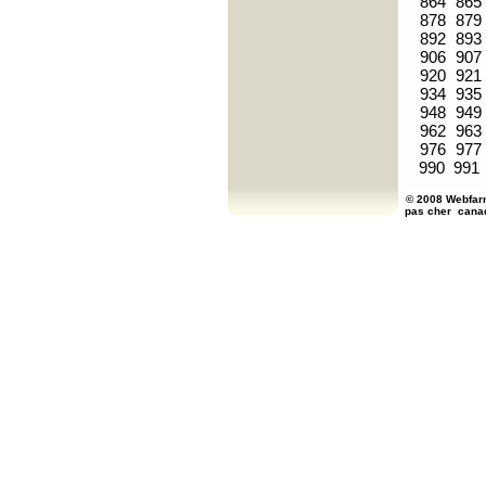
864
865
878
879
892
893
906
907
920
921
934
935
948
949
962
963
976
977
990
991
© 2008 Webfarm
pas cher
cana