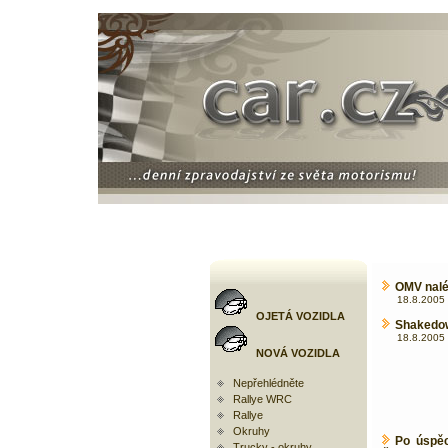
OMV nalé
18.8.2005 
OJETÁ VOZIDLA
Shakedow
18.8.2005 
NOVÁ VOZIDLA
Nepřehlédněte
Rallye WRC
Rallye
Okruhy
Po úspě
Trucky - okruhy