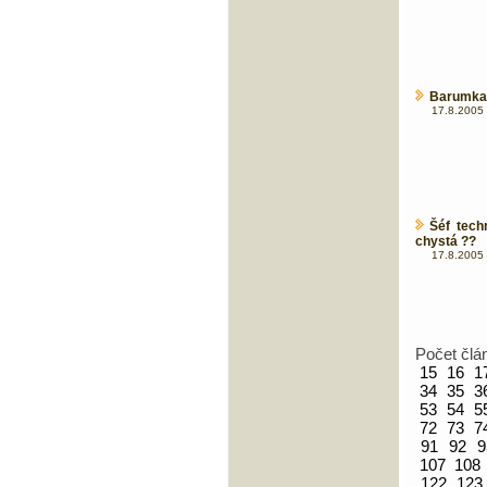
Barumka 2
17.8.2005 
Šéf tech
chystá ??
17.8.2005 
Počet člá
15
16
1
34
35
3
53
54
5
72
73
7
91
92
9
107
108
122
123