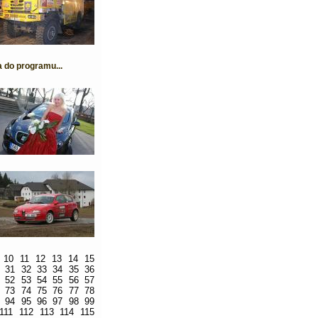
a do programu...
10
11
12
13
14
15
31
32
33
34
35
36
52
53
54
55
56
57
73
74
75
76
77
78
94
95
96
97
98
99
111
112
113
114
115