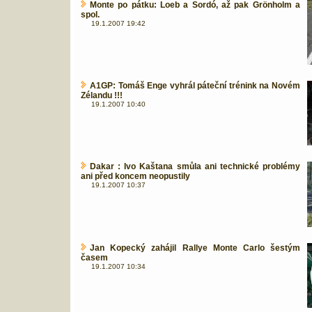
Monte po pátku: Loeb a Sordó, až pak Grönholm a
spol.
19.1.2007 19:42
A1GP: Tomáš Enge vyhrál páteční trénink na Novém
Zélandu !!!
19.1.2007 10:40
Dakar : Ivo Kaštana smůla ani technické problémy
ani před koncem neopustily
19.1.2007 10:37
Jan Kopecký zahájil Rallye Monte Carlo šestým
časem
19.1.2007 10:34