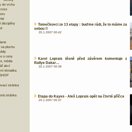
y do vrchu
cross
ross
ial
 disciplíny
Tomečkovci ze 13 etapy : buďme rádi, že to máme za
ad
sebou !!
20.1.2007 00:42
lerie
 na plochu
bily
e o ceny
Karel Loprais těsně před závěrem komentuje z
ze, média
Rallye Dakar…
ář akcí
20.1.2007 00:39
ní tématika
 SHOP
ovací stránka
bená stránka
Etapa do Kayes - Aleš Loprais opět na čtvrté příčce
20.1.2007 00:37