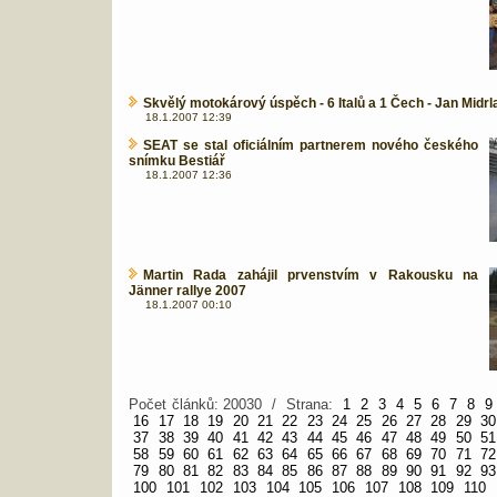
Skvělý motokárový úspěch - 6 Italů a 1 Čech - Jan Midrl
18.1.2007 12:39
SEAT se stal oficiálním partnerem nového českého
snímku Bestiář
18.1.2007 12:36
Martin Rada zahájil prvenstvím v Rakousku na
Jänner rallye 2007
18.1.2007 00:10
Počet článků: 20030 / Strana:
1
2
3
4
5
6
7
8
9
16
17
18
19
20
21
22
23
24
25
26
27
28
29
30
37
38
39
40
41
42
43
44
45
46
47
48
49
50
51
58
59
60
61
62
63
64
65
66
67
68
69
70
71
72
79
80
81
82
83
84
85
86
87
88
89
90
91
92
93
100
101
102
103
104
105
106
107
108
109
110