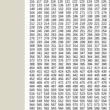
116
117
118
119
120
121
122
123
124
125
126
132
133
134
135
136
137
138
139
140
141
142
148
149
150
151
152
153
154
155
156
157
158
164
165
166
167
168
169
170
171
172
173
174
180
181
182
183
184
185
186
187
188
189
190
196
197
198
199
200
201
202
203
204
205
206
212
213
214
215
216
217
218
219
220
221
222
228
229
230
231
232
233
234
235
236
237
238
244
245
246
247
248
249
250
251
252
253
254
260
261
262
263
264
265
266
267
268
269
270
276
277
278
279
280
281
282
283
284
285
286
292
293
294
295
296
297
298
299
300
301
302
308
309
310
311
312
313
314
315
316
317
318
324
325
326
327
328
329
330
331
332
333
334
340
341
342
343
344
345
346
347
348
349
350
356
357
358
359
360
361
362
363
364
365
366
372
373
374
375
376
377
378
379
380
381
382
388
389
390
391
392
393
394
395
396
397
398
404
405
406
407
408
409
410
411
412
413
414
420
421
422
423
424
425
426
427
428
429
430
436
437
438
439
440
441
442
443
444
445
446
452
453
454
455
456
457
458
459
460
461
462
468
469
470
471
472
473
474
475
476
477
478
484
485
486
487
488
489
490
491
492
493
494
500
501
502
503
504
505
506
507
508
509
510
516
517
518
519
520
521
522
523
524
525
526
532
533
534
535
536
537
538
539
540
541
542
548
549
550
551
552
553
554
555
556
557
558
564
565
566
567
568
569
570
571
572
573
574
580
581
582
583
584
585
586
587
588
589
590