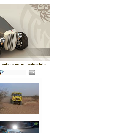
|
autorecenze.cz
|
automobil.cz