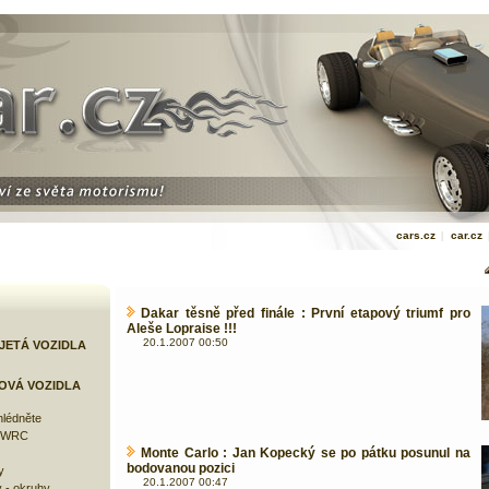
cars.cz
|
car.cz
Dakar těsně před finále : První etapový triumf pro
Aleše Lopraise !!!
20.1.2007 00:50
JETÁ VOZIDLA
OVÁ VOZIDLA
lédněte
e WRC
Monte Carlo : Jan Kopecký se po pátku posunul na
bodovanou pozici
y
20.1.2007 00:47
 - okruhy