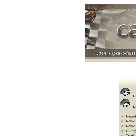
O
N
Nepřeh
Rally
Rallye
Okruh
Trucky