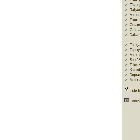
Závod
Rallye
Autoc
Trucktr
Ostatní
Off ro
Dakar
Fotoga
Tapety
Automo
Soutěž
Televi
Kalend
Doprav
Motor
start
oblí